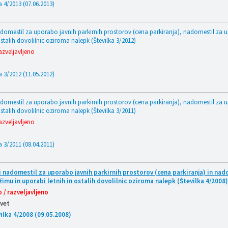
a 4/2013 (07.06.2013)
adomestil za uporabo javnih parkirnih prostorov (cena parkiranja), nadomestil za u
ostalih dovolilnic oziroma nalepk (Številka 3/2012)
azveljavljeno
a 3/2012 (11.05.2012)
adomestil za uporabo javnih parkirnih prostorov (cena parkiranja), nadomestil za u
ostalih dovolilnic oziroma nalepk (Številka 3/2011)
azveljavljeno
a 3/2011 (08.04.2011)
i nadomestil za uporabo javnih parkirnih prostorov (cena parkiranja) in nad
ežimu in uporabi letnih in ostalih dovolilnic oziroma nalepk (Številka 4/2008)
 / razveljavljeno
svet
ilka 4/2008 (09.05.2008)