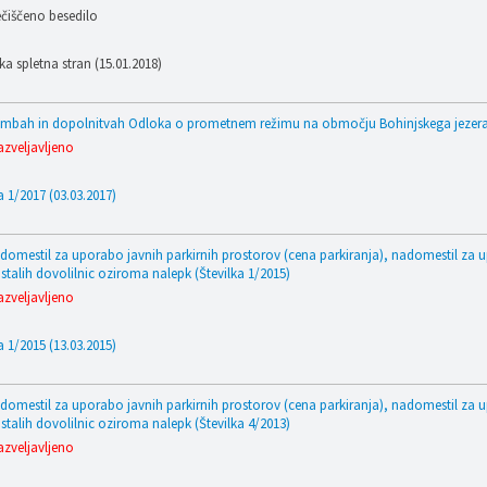
čiščeno besedilo
a spletna stran (15.01.2018)
bah in dopolnitvah Odloka o prometnem režimu na območju Bohinjskega jezera (
azveljavljeno
a 1/2017 (03.03.2017)
adomestil za uporabo javnih parkirnih prostorov (cena parkiranja), nadomestil za u
ostalih dovolilnic oziroma nalepk (Številka 1/2015)
azveljavljeno
a 1/2015 (13.03.2015)
adomestil za uporabo javnih parkirnih prostorov (cena parkiranja), nadomestil za u
ostalih dovolilnic oziroma nalepk (Številka 4/2013)
azveljavljeno