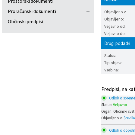
Prostorski dokumenti
Prostorski dokumenti
Skupna občinska uprava
Kontakt
Pogosta vprašanja
Lokacije defibrilatorjev
+
Proračunski dokumenti
Objavljeno v:
Objavljeno:
Občinski predpisi
Proračunski dokumenti
Civilna zaščita in požarna varnost
Merilniki hitrosti
Veljavno od:
Veljavno do:
Občinski predpisi
Števec kolesarjev
Drugi podatki
Hišna in ledinska imena
Status:
Tip objave:
Vsebina:
Predpisi, na ka
Odlok o spremem
Status:
Veljavno
Organ: Občinski svet
Objavljeno v:
Številk
Odlok o dopolni