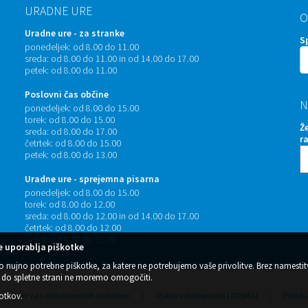
URADNE URE
O
Uradne ure - za stranke
S
ponedeljek:
od 8.00 do 11.00
sreda:
od 8.00 do 11.00 in od 14.00 do 17.00
petek:
od 8.00 do 11.00
Poslovni čas občine
N
ponedeljek:
od 8.00 do 15.00
torek:
od 8.00 do 15.00
Ž
sreda:
od 8.00 do 17.00
r
četrtek:
od 8.00 do 15.00
petek:
od 8.00 do 13.00
Uradne ure - sprejemna pisarna
ponedeljek:
od 8.00 do 15.00
torek:
od 8.00 do 12.00
sreda:
od 8.00 do 12.00 in od 14.00 do 17.00
četrtek:
od 8.00 do 12.00
petek:
od 8.00 do 13.00
 uporablja piškotke
o nujno potrebne piškotke, za katere ne potrebujemo vaše privolitve. Brez namestit
do spletne strani ne moremo omogočiti.
kotkov
Center za varstvo osebnih podatkov
.
|
Izjava o dostopnosti (ZDSMA)
|
Politik