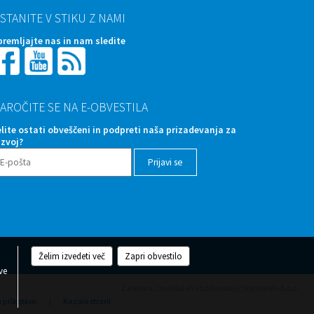
STANITE V STIKU Z NAMI
premljajte nas in nam sledite
AROČITE SE NA E-OBVESTILA
elite ostati obveščeni in podpreti naša prizadevanja za
azvoj?
Želim izvedeti več
Zapri obvestilo
ve
Zasnova, izvedba in vzdrževanje: Sigmateh d.o.o.
a piškotkov
|
Kazalo strani