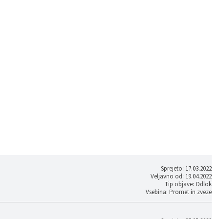
Sprejeto: 17.03.2022
Veljavno od: 19.04.2022
Tip objave: Odlok
Vsebina: Promet in zveze