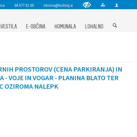
ica
04 577 01 00
obcina@bohinj.si
VESTILA
E-OBČINA
KOMUNALA
LOKALNO
RNIH PROSTOROV (CENA PARKIRANJA) IN
- VOJE IN VOGAR - PLANINA BLATO TER
IC OZIROMA NALEPK