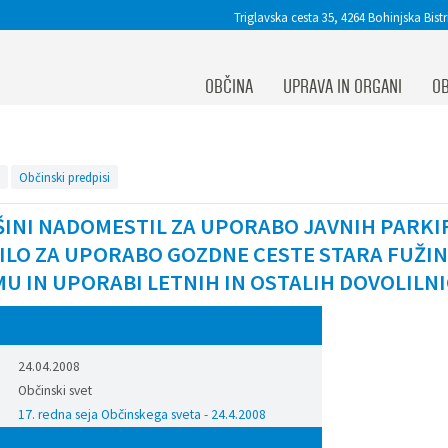
Triglavska cesta 35, 4264 Bohinjska Bistr
OBČINA
UPRAVA IN ORGANI
OB
Občinski predpisi
IŠINI NADOMESTIL ZA UPORABO JAVNIH PARKI
LO ZA UPORABO GOZDNE CESTE STARA FUŽINA 
MU IN UPORABI LETNIH IN OSTALIH DOVOLILN
24.04.2008
Občinski svet
17. redna seja Občinskega sveta - 24.4.2008