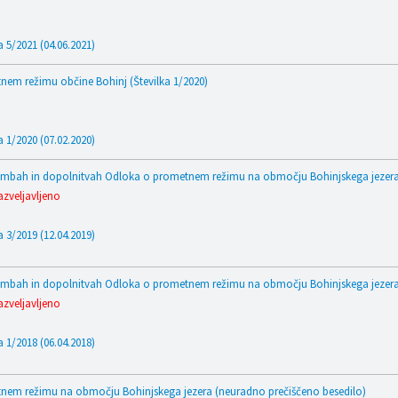
a 5/2021 (04.06.2021)
em režimu občine Bohinj (Številka 1/2020)
a 1/2020 (07.02.2020)
bah in dopolnitvah Odloka o prometnem režimu na območju Bohinjskega jezera (
azveljavljeno
a 3/2019 (12.04.2019)
bah in dopolnitvah Odloka o prometnem režimu na območju Bohinjskega jezera (
azveljavljeno
a 1/2018 (06.04.2018)
em režimu na območju Bohinjskega jezera (neuradno prečiščeno besedilo)