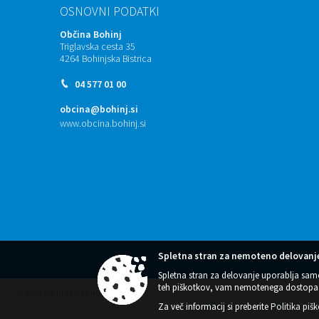
OSNOVNI PODATKI
Občina Bohinj
Triglavska cesta 35
4264 Bohinjska Bistrica
04 577 01 00
obcina@bohinj.si
www.obcina.bohinj.si
Spletna stran za nemoteno delovanje
Spletna stran za delovanje uporablja sam
teh piškotkov, vam nemotenega dostopa 
© 2026 Vse pravice pridržane
Za več informacij si preberite
Splošni pogoji spletne strani
Politika piš
|