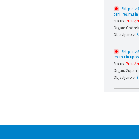
Sklep o vi
ceni, režimu in
Status:
Pretečen
Organ: Občinski
Objavljeno v:
Š
Sklep o vi
režimu in upora
Status:
Pretečen
Organ: Župan
Objavljeno v:
Š