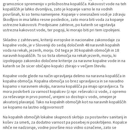
gramoznice spremenijo v priložnostna kopališča. Kakovost vode na teh
Prostorski dokumenti
Skupna občinska uprava
Kontakt
Pogosta vprašanja
Lokacije defibrilatorjev
kopališčih je lahko dvomljiva, zato je kopanje varno le na vodnih
površinah, ki so temu namenjene. Kopanje v onesnaženi vodi je zdravju
škodljivo in ima lahko resne posledice, zato mora biti voda za kopanje
Proračunski dokumenti
Civilna zaščita in požarna varnost
Merilniki hitrosti
ustrezne kakovosti. Predpisane zahteve, po katerih se ugotavlja
ustrezna kakovost vode, ter pogoji, ki morajo biti pri tem izpolnjeni.
Občinski predpisi
Števec kolesarjev
Skladno z zahtevami, kriteriji evropske in nacionalne zakonodaje za
kopalne vode, je v Sloveniji do sedaj določenih 48 naravnih kopalnih
voda na rekah, jezerih, morju. Od tega je 30 kopalnih območjih in 18
Hišna in ledinska imena
naravnih kopališčih. To so tista območja na rekah jezerih, morju, ki
izpolnjujejo zakonsko določene kriterije za naravne kopalne vode in na
katerih se že sicer običajno kopalci zbirajo v večjem številu.
Kopalne vode glede na način upravljanja delimo na naravna kopališča in
kopalna območja. Kopalna območja so brez upravljavca in se navadno
kopamo v naravnem okolju, naravna kopališča pa imajo upravljavca. Ta
mora poskrbeti za varnost kopalcev (z npr. reševalci iz vode, z opremo
za reševanje in prvo pomoč, urejeni so dostopi v vodo, omejen je
akvatorij plavanja). Tako na kopalnih območjih kot na naravnih kopališčih
se kopamo na lastno odgovornost!
Na kopalnih območjih lokalne skupnosti skrbijo za postavitev sanitarij in
košev za smeti, za dodatno varnost pa posebej ni poskrbljeno. Kopalce
nihče ne nadzoruje, vodne površine niso vidno označene, zato se