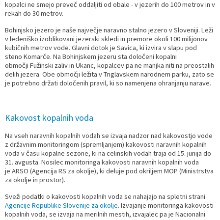
kopalci ne smejo preveč oddaljiti od obale - v jezerih do 100 metrov in v
rekah do 30 metrov.
Bohinjsko jezero je naše največje naravno stalno jezero v Sloveniji. Leži
v ledeniško izoblikovani jezerski skledi in premore okoli 100 milijonov
kubičnih metrov vode. Glavni dotok je Savica, ki izvira v slapu pod
steno Komarče. Na Bohinjskem jezeru sta določeni kopalni
območji Fužinski zaliv in Ukanc, kopalcev pa ne manjka niti na preostalih
delih jezera. Obe območji ležita v Triglavskem narodnem parku, zato se
je potrebno držati določenih pravil, ki so namenjena ohranjanju narave.
Kakovost kopalnih voda
Na vseh naravnih kopalnih vodah se izvaja nadzor nad kakovostjo vode
z državnim monitoringom (spremljanjem) kakovosti naravnih kopalnih
voda v času kopalne sezone, ki na celinskih vodah traja od 15. junija do
31. avgusta. Nosilec monitoringa kakovosti naravnih kopalnih voda
je ARSO (Agencija RS za okolje), ki deluje pod okriljem MOP (Ministrstva
za okolje in prostor).
Sveži podatki o kakovosti kopalnih voda se nahajajo na spletni strani
Agencije Republike Slovenije za okolje
. Izvajanje monitoringa kakovosti
kopalnih voda, se izvaja na merilnih mestih, izvajalec pa je Nacionalni