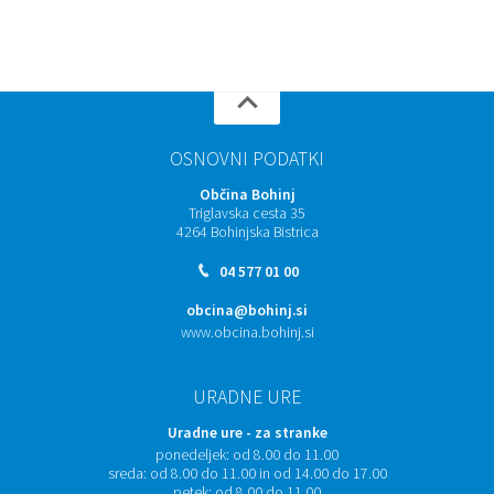
OSNOVNI PODATKI
Občina Bohinj
Triglavska cesta 35
4264 Bohinjska Bistrica
04 577 01 00
obcina@bohinj.si
www.obcina.bohinj.si
URADNE URE
Uradne ure - za stranke
ponedeljek:
od 8.00 do 11.00
sreda:
od 8.00 do 11.00 in od 14.00 do 17.00
petek:
od 8.00 do 11.00