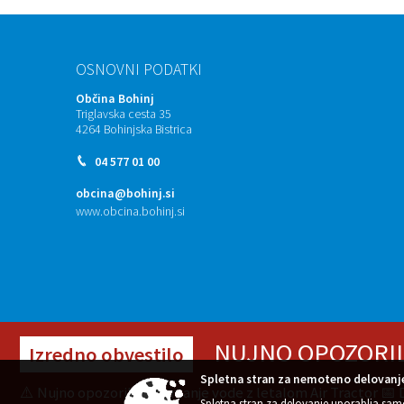
OSNOVNI PODATKI
Občina Bohinj
Triglavska cesta 35
4264 Bohinjska Bistrica
04 577 01 00
obcina@bohinj.si
www.obcina.bohinj.si
NUJNO OPOZORILO |
Izredno obvestilo
Spletna stran za nemoteno delovanje
⚠️ Nujno opozorilo: zajemanje vode z letalom Air Tractor 📅 
Spletna stran za delovanje uporablja sam