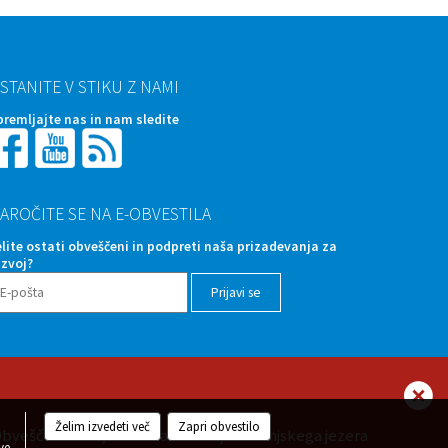
STANITE V STIKU Z NAMI
premljajte nas in nam sledite
AROČITE SE NA E-OBVESTILA
elite ostati obveščeni in podpreti naša prizadevanja za
azvoj?
Želim izvedeti več
Zapri obvestilo
0 Obveščamo vas, da bo na območju Bohinjskega jezera
ve