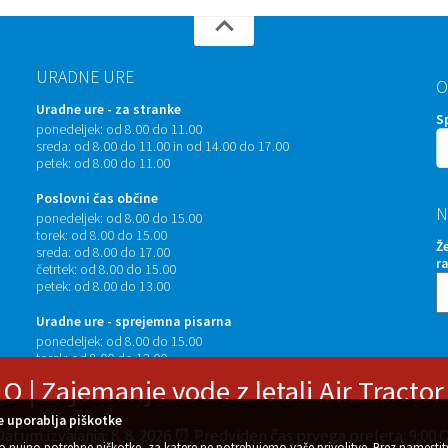
URADNE URE
O
Uradne ure - za stranke
S
ponedeljek:
od 8.00 do 11.00
sreda:
od 8.00 do 11.00 in od 14.00 do 17.00
petek:
od 8.00 do 11.00
Poslovni čas občine
N
ponedeljek:
od 8.00 do 15.00
torek:
od 8.00 do 15.00
Ž
sreda:
od 8.00 do 17.00
r
četrtek:
od 8.00 do 15.00
petek:
od 8.00 do 13.00
Uradne ure - sprejemna pisarna
ponedeljek:
od 8.00 do 15.00
torek:
od 8.00 do 12.00
sreda:
od 8.00 do 12.00 in od 14.00 do 17.00
 Zajemanje vode z letali Air Tractor
četrtek:
od 8.00 do 12.00
petek:
od 8.00 do 13.00
 uporablja piškotke
Datum izvajanja: 8. 8. 2026 ⏰ Predviden čas prvega preleta: 9:0
o nujno potrebne piškotke, za katere ne potrebujemo vaše privolitve. Brez namestit