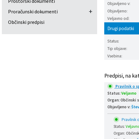
Prostorski dokumenti
Objavljeno v:
Prostorski dokumenti
Skupna občinska uprava
Kontakt
Pogosta vprašanja
Lokacije defibrilatorjev
+
Proračunski dokumenti
Objavljeno:
Veljavno od:
Občinski predpisi
Proračunski dokumenti
Civilna zaščita in požarna varnost
Merilniki hitrosti
Drugi podatki
Občinski predpisi
Števec kolesarjev
Status:
Tip objave:
Hišna in ledinska imena
Vsebina:
Predpisi, na ka
Pravilnik o s
Status:
Veljavno
Organ: Občinski 
Objavljeno v:
Štev
Pravilnik o
Status:
Veljavn
Organ: Občinski