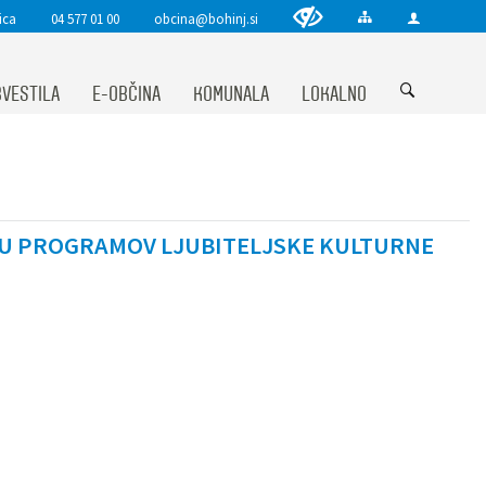
ica
04 577 01 00
obcina@bohinj.si
VESTILA
E-OBČINA
KOMUNALA
LOKALNO
JU PROGRAMOV LJUBITELJSKE KULTURNE