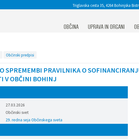
Triglavska cesta 35, 4264 Bohinjska Bistr
OBČINA
UPRAVA IN ORGANI
OB
Občinski predpisi
 O SPREMEMBI PRAVILNIKA O SOFINANCIRAN
I V OBČINI BOHINJ
27.03.2026
Občinski svet
29. redna seja Občinskega sveta