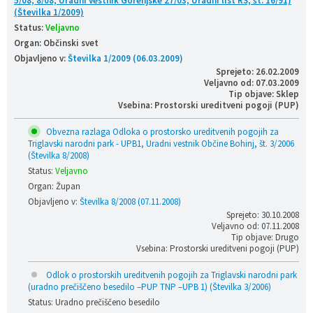
5/08, 8/08, Uradni vestnik Gorenjske 27/03, Uradni list RS, št. 16/91)
(Številka 1/2009)
Status:
Veljavno
Organ: Občinski svet
Objavljeno v:
Številka 1/2009 (06.03.2009)
Sprejeto: 26.02.2009
Veljavno od: 07.03.2009
Tip objave: Sklep
Vsebina: Prostorski ureditveni pogoji (PUP)
Obvezna razlaga Odloka o prostorsko ureditvenih pogojih za
Triglavski narodni park - UPB1, Uradni vestnik Občine Bohinj, št. 3/2006
(Številka 8/2008)
Status:
Veljavno
Organ: Župan
Objavljeno v:
Številka 8/2008 (07.11.2008)
Sprejeto: 30.10.2008
Veljavno od: 07.11.2008
Tip objave: Drugo
Vsebina: Prostorski ureditveni pogoji (PUP)
Odlok o prostorskih ureditvenih pogojih za Triglavski narodni park
(uradno prečiščeno besedilo –PUP TNP –UPB 1) (Številka 3/2006)
Status: Uradno prečiščeno besedilo