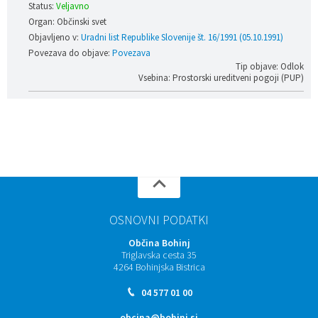
Status:
Veljavno
Organ: Občinski svet
Objavljeno v:
Uradni list Republike Slovenije št. 16/1991 (05.10.1991)
Povezava do objave:
Povezava
Tip objave: Odlok
Vsebina: Prostorski ureditveni pogoji (PUP)
OSNOVNI PODATKI
Občina Bohinj
Triglavska cesta 35
4264 Bohinjska Bistrica
04 577 01 00
obcina@bohinj.si