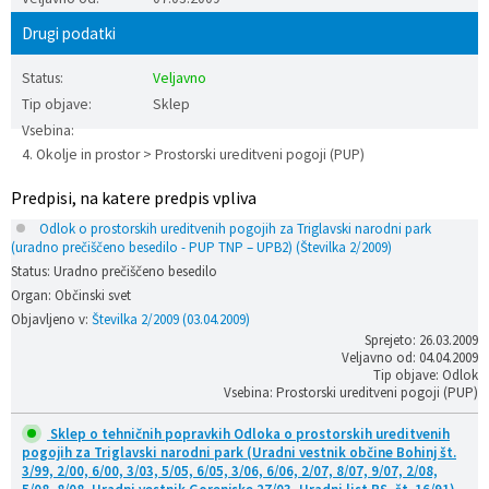
Prostorski dokumenti
Skupna občinska uprava
Kontakt
Pogosta vprašanja
Lokacije defibrilatorjev
Drugi podatki
Status:
Veljavno
Proračunski dokumenti
Civilna zaščita in požarna varnost
Merilniki hitrosti
Tip objave:
Sklep
Vsebina:
Občinski predpisi
Števec kolesarjev
4. Okolje in prostor > Prostorski ureditveni pogoji (PUP)
Hišna in ledinska imena
Predpisi, na katere predpis vpliva
Odlok o prostorskih ureditvenih pogojih za Triglavski narodni park
(uradno prečiščeno besedilo - PUP TNP – UPB2) (Številka 2/2009)
Status: Uradno prečiščeno besedilo
Organ: Občinski svet
Objavljeno v:
Številka 2/2009 (03.04.2009)
Sprejeto: 26.03.2009
Veljavno od: 04.04.2009
Tip objave: Odlok
Vsebina: Prostorski ureditveni pogoji (PUP)
Sklep o tehničnih popravkih Odloka o prostorskih ureditvenih
pogojih za Triglavski narodni park (Uradni vestnik občine Bohinj št.
3/99, 2/00, 6/00, 3/03, 5/05, 6/05, 3/06, 6/06, 2/07, 8/07, 9/07, 2/08,