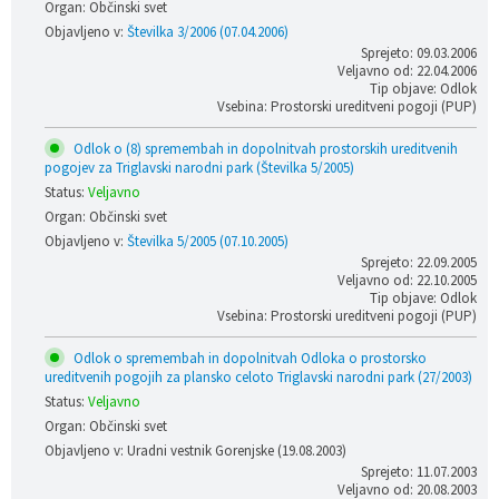
Organ: Občinski svet
Objavljeno v:
Številka 3/2006 (07.04.2006)
Sprejeto: 09.03.2006
Veljavno od: 22.04.2006
Tip objave: Odlok
Vsebina: Prostorski ureditveni pogoji (PUP)
Odlok o (8) spremembah in dopolnitvah prostorskih ureditvenih
pogojev za Triglavski narodni park (Številka 5/2005)
Status:
Veljavno
Organ: Občinski svet
Objavljeno v:
Številka 5/2005 (07.10.2005)
Sprejeto: 22.09.2005
Veljavno od: 22.10.2005
Tip objave: Odlok
Vsebina: Prostorski ureditveni pogoji (PUP)
Odlok o spremembah in dopolnitvah Odloka o prostorsko
ureditvenih pogojih za plansko celoto Triglavski narodni park (27/2003)
Status:
Veljavno
Organ: Občinski svet
Objavljeno v: Uradni vestnik Gorenjske (19.08.2003)
Sprejeto: 11.07.2003
Veljavno od: 20.08.2003