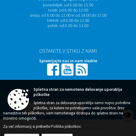
ponedeljek:
od 8.00 do 15.00
torek:
od 8.00 do 12.00
sreda:
od 8.00 do 12.00 in od 14.00 do 17.00
četrtek:
od 8.00 do 12.00
petek:
od 8.00 do 13.00
OSTANITE V STIKU Z NAMI
Spremljajte nas in nam sledite
NAROČITE SE NA E-OBVESTILA
Spletna stran za nemoteno delovanje uporablja
piškotke
Želite ostati obveščeni in podpreti naša prizadevanja za razvoj?
Spletna stran za delovanje uporablja samo nujno potrebne
piškotke, za katere ne potrebujemo vaše privolitve. Brez
namestitve teh piškotkov, vam nemotenega dostopa do spletne strani ne
moremo omogočiti.
© 2026 Vse pravice pridržane
Za več informacij si preberite
Politika piškotkov
.
Zasnova, izvedba in vzdrževanje: Sigmateh d.o.o.