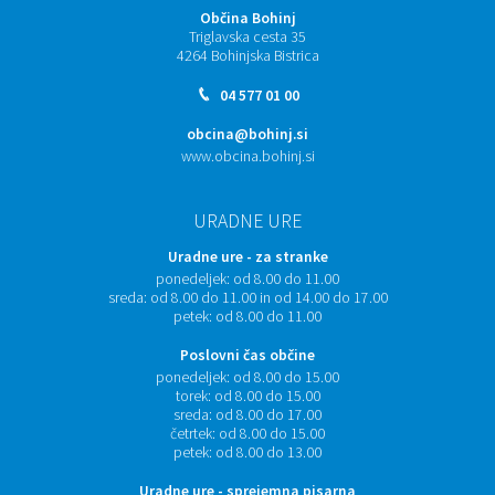
Občina Bohinj
Triglavska cesta 35
4264 Bohinjska Bistrica
04 577 01 00
obcina@bohinj.si
www.obcina.bohinj.si
URADNE URE
Uradne ure - za stranke
ponedeljek:
od 8.00 do 11.00
sreda:
od 8.00 do 11.00 in od 14.00 do 17.00
petek:
od 8.00 do 11.00
Poslovni čas občine
ponedeljek:
od 8.00 do 15.00
torek:
od 8.00 do 15.00
sreda:
od 8.00 do 17.00
četrtek:
od 8.00 do 15.00
petek:
od 8.00 do 13.00
Uradne ure - sprejemna pisarna