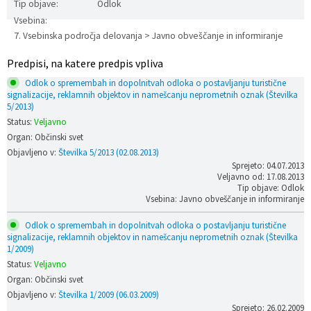
Tip objave:
Odlok
Prostorski dokumenti
Skupna občinska uprava
Kontakt
Pogosta vprašanja
Lokacije defibrilatorjev
Vsebina:
7. Vsebinska področja delovanja > Javno obveščanje in informiranje
Proračunski dokumenti
Civilna zaščita in požarna varnost
Merilniki hitrosti
Predpisi, na katere predpis vpliva
Odlok o spremembah in dopolnitvah odloka o postavljanju turistične
Občinski predpisi
Števec kolesarjev
signalizacije, reklamnih objektov in namešcanju neprometnih oznak (Številka
5/2013)
Status:
Veljavno
Hišna in ledinska imena
Organ: Občinski svet
Objavljeno v:
Številka 5/2013 (02.08.2013)
Sprejeto: 04.07.2013
Veljavno od: 17.08.2013
Tip objave: Odlok
Vsebina: Javno obveščanje in informiranje
Odlok o spremembah in dopolnitvah odloka o postavljanju turistične
signalizacije, reklamnih objektov in namešcanju neprometnih oznak (Številka
1/2009)
Status:
Veljavno
Organ: Občinski svet
Objavljeno v:
Številka 1/2009 (06.03.2009)
Sprejeto: 26.02.2009