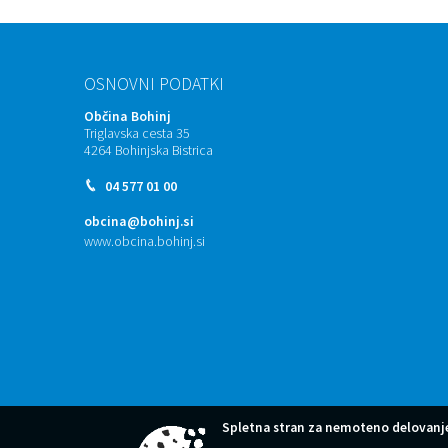
OSNOVNI PODATKI
Občina Bohinj
Triglavska cesta 35
4264 Bohinjska Bistrica
04 577 01 00
obcina@bohinj.si
www.obcina.bohinj.si
Spletna stran za nemoteno delovanje