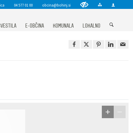
ica
04 577 01 00
obcina@bohinj.si
VESTILA
E-OBČINA
KOMUNALA
LOKALNO