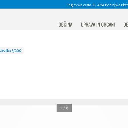
Triglavska cesta 35, 4264 Bohinjska Bistr
OBČINA
UPRAVA IN ORGANI
OB
Številka 5/2002
1 / 8