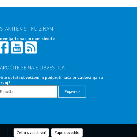
STANITE V STIKU Z NAMI
premljajte nas in nam sledite
AROČITE SE NA E-OBVESTILA
elite ostati obveščeni in podpreti naša prizadevanja za
azvoj?
Želim izvedeti več
Zapri obvestilo