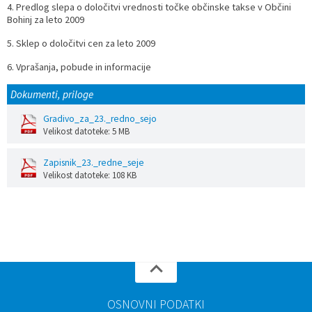
4. Predlog slepa o določitvi vrednosti točke občinske takse v Občini
Bohinj za leto 2009
Prostorski dokumenti
Skupna občinska uprava
Kontakt
Pogosta vprašanja
Lokacije defibrilatorjev
5. Sklep o določitvi cen za leto 2009
Proračunski dokumenti
Civilna zaščita in požarna varnost
Merilniki hitrosti
6. Vprašanja, pobude in informacije
Občinski predpisi
Števec kolesarjev
Dokumenti, priloge
Gradivo_za_23._redno_sejo
Hišna in ledinska imena
Velikost datoteke: 5 MB
Zapisnik_23._redne_seje
Velikost datoteke: 108 KB
OSNOVNI PODATKI