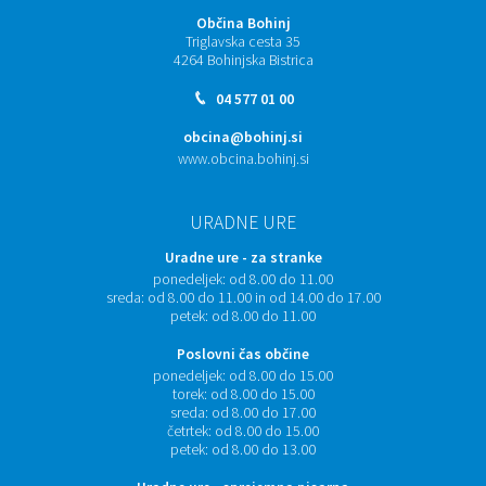
Občina Bohinj
Triglavska cesta 35
4264 Bohinjska Bistrica
04 577 01 00
obcina@bohinj.si
www.obcina.bohinj.si
URADNE URE
Uradne ure - za stranke
ponedeljek:
od 8.00 do 11.00
sreda:
od 8.00 do 11.00 in od 14.00 do 17.00
petek:
od 8.00 do 11.00
Poslovni čas občine
ponedeljek:
od 8.00 do 15.00
torek:
od 8.00 do 15.00
sreda:
od 8.00 do 17.00
četrtek:
od 8.00 do 15.00
petek:
od 8.00 do 13.00