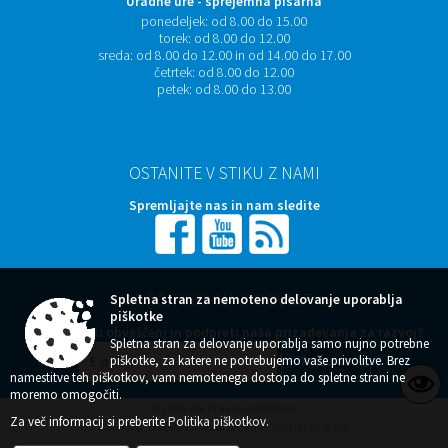
Uradne ure - sprejemna pisarna
ponedeljek:
od 8.00 do 15.00
torek:
od 8.00 do 12.00
sreda:
od 8.00 do 12.00 in od 14.00 do 17.00
četrtek:
od 8.00 do 12.00
petek:
od 8.00 do 13.00
OSTANITE V STIKU Z NAMI
Spremljajte nas in nam sledite
NAROČITE SE NA E-OBVESTILA
Spletna stran za nemoteno delovanje uporablja
piškotke
Želite ostati obveščeni in podpreti naša prizadevanja za razvoj?
Spletna stran za delovanje uporablja samo nujno potrebne
piškotke, za katere ne potrebujemo vaše privolitve. Brez
namestitve teh piškotkov, vam nemotenega dostopa do spletne strani ne
moremo omogočiti.
© 2026 Vse pravice pridržane
Za več informacij si preberite
Politika piškotkov
.
Zasnova, izvedba in vzdrževanje: Sigmateh d.o.o.