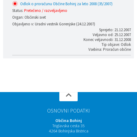
Odlok o proračunu Občine Bohinj za leto 2008 (35/2007)
Status:
Pretečeno / razveljavljeno
Organ: Občinski svet
Objavljeno v: Uradni vestnik Gorenjske (24.12.2007)
Sprejeto: 21.12.2007
Veljavno od: 25.12.2007
Konec veljavnosti: 31.12.2008
Tip objave: Odlok
Vsebina: Proračun občine
OSNOVNI PODATKI
Občina Bohinj
Triglavska cesta 35
4264 Bohinjska Bistrica