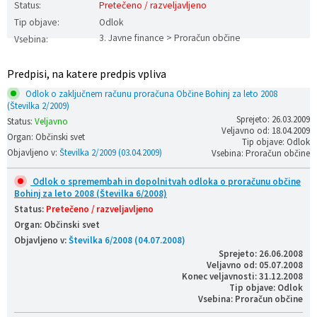
Status:
Pretečeno / razveljavljeno
Prostorski dokumenti
Skupna občinska uprava
Kontakt
Pogosta vprašanja
Lokacije defibrilatorjev
Tip objave:
Odlok
3. Javne finance > Proračun občine
Vsebina:
Proračunski dokumenti
Civilna zaščita in požarna varnost
Merilniki hitrosti
Predpisi, na katere predpis vpliva
Občinski predpisi
Števec kolesarjev
Odlok o zaključnem računu proračuna Občine Bohinj za leto 2008
(Številka 2/2009)
Sprejeto: 26.03.2009
Status:
Veljavno
Hišna in ledinska imena
Veljavno od: 18.04.2009
Organ: Občinski svet
Tip objave: Odlok
Objavljeno v:
Številka 2/2009 (03.04.2009)
Vsebina: Proračun občine
Odlok o spremembah in dopolnitvah odloka o proračunu občine
Bohinj za leto 2008 (Številka 6/2008)
Status:
Pretečeno / razveljavljeno
Organ: Občinski svet
Objavljeno v:
Številka 6/2008 (04.07.2008)
Sprejeto: 26.06.2008
Veljavno od: 05.07.2008
Konec veljavnosti: 31.12.2008
Tip objave: Odlok
Vsebina: Proračun občine