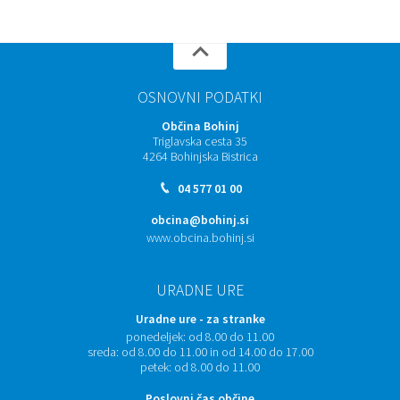
OSNOVNI PODATKI
Občina Bohinj
Triglavska cesta 35
4264 Bohinjska Bistrica
04 577 01 00
obcina@bohinj.si
www.obcina.bohinj.si
URADNE URE
Uradne ure - za stranke
ponedeljek:
od 8.00 do 11.00
sreda:
od 8.00 do 11.00 in od 14.00 do 17.00
petek:
od 8.00 do 11.00
Poslovni čas občine