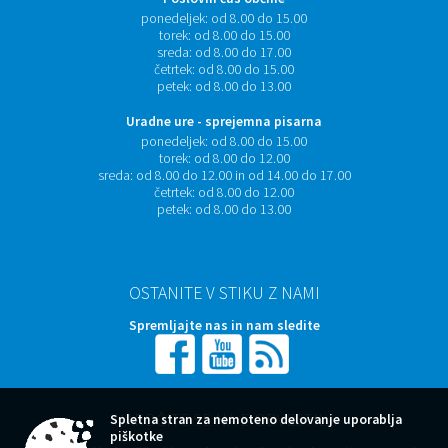
ponedeljek:
od 8.00 do 15.00
torek:
od 8.00 do 15.00
sreda:
od 8.00 do 17.00
četrtek:
od 8.00 do 15.00
petek:
od 8.00 do 13.00
Uradne ure - sprejemna pisarna
ponedeljek:
od 8.00 do 15.00
torek:
od 8.00 do 12.00
sreda:
od 8.00 do 12.00 in od 14.00 do 17.00
četrtek:
od 8.00 do 12.00
petek:
od 8.00 do 13.00
OSTANITE V STIKU Z NAMI
Spremljajte nas in nam sledite
NAROČITE SE NA E-OBVESTILA
Spletna stran za nemoteno delovanje uporablja
piškotke