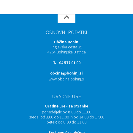
OSNOVNI PODATKI
Občina Bohinj
Triglavska cesta 35
4264 Bohinjska Bistrica
04 577 01 00
obcina@bohinj.si
www.obcina.bohinj.si
URADNE URE
Uradne ure - za stranke
ponedeljek:
od 8.00 do 11.00
sreda:
od 8.00 do 11.00 in od 14.00 do 17.00
petek:
od 8.00 do 11.00
Poslovni čas občine