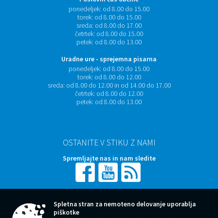
ponedeljek:
od 8.00 do 15.00
torek:
od 8.00 do 15.00
sreda:
od 8.00 do 17.00
četrtek:
od 8.00 do 15.00
petek:
od 8.00 do 13.00
Uradne ure - sprejemna pisarna
ponedeljek:
od 8.00 do 15.00
torek:
od 8.00 do 12.00
sreda:
od 8.00 do 12.00 in od 14.00 do 17.00
četrtek:
od 8.00 do 12.00
petek:
od 8.00 do 13.00
OSTANITE V STIKU Z NAMI
Spremljajte nas in nam sledite
NAROČITE SE NA E-OBVESTILA
Spletna stran za nemoteno delovanje uporablja
piškotke