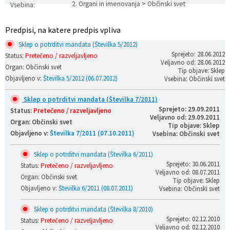
2. Organi in imenovanja > Občinski svet
Vsebina:
Prostorski dokumenti
Skupna občinska uprava
Kontakt
Pogosta vprašanja
Lokacije defibrilatorjev
Predpisi, na katere predpis vpliva
Proračunski dokumenti
Civilna zaščita in požarna varnost
Merilniki hitrosti
Sklep o potrditvi mandata (Številka 5/2012)
Sprejeto: 28.06.2012
Status:
Pretečeno / razveljavljeno
Veljavno od: 28.06.2012
Občinski predpisi
Števec kolesarjev
Organ: Občinski svet
Tip objave: Sklep
Objavljeno v:
Številka 5/2012 (06.07.2012)
Vsebina: Občinski svet
Hišna in ledinska imena
Sklep o potrditvi mandata (Številka 7/2011)
Sprejeto: 29.09.2011
Status:
Pretečeno / razveljavljeno
Veljavno od: 29.09.2011
Organ: Občinski svet
Tip objave: Sklep
Objavljeno v:
Številka 7/2011 (07.10.2011)
Vsebina: Občinski svet
Sklep o potrditvi mandata (Številka 6/2011)
Sprejeto: 30.06.2011
Status:
Pretečeno / razveljavljeno
Veljavno od: 08.07.2011
Organ: Občinski svet
Tip objave: Sklep
Objavljeno v:
Številka 6/2011 (08.07.2011)
Vsebina: Občinski svet
Sklep o potrditvi mandata (Številka 8/2010)
Sprejeto: 02.12.2010
Status:
Pretečeno / razveljavljeno
Veljavno od: 02.12.2010