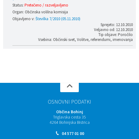
Status:
Pretečeno / razveljavljeno
Organ: Občinska volilna komisija
Objavljeno v:
Številka 7/2010 (05.11.2010)
Sprejeto: 12.10.2010
Veljavno od: 12.10.2010
Tip objave: Poročilo
Vsebina: Občinski svet, Volitve, referendumi, imenovanja
OSNOVNI PODATKI
Občina Bohinj
Triglavska cesta 35
4264 Bohinjska Bistrica
04 577 01 00