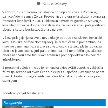
Ris na jelovico.jpg
Prostorski dokumenti
Skupna občinska uprava
Kontakt
Pogosta vprašanja
Lokacije defibrilatorjev
V soboto, 17. aprila smo na Jelovico pripeljali dva risa iz Romunije,
samico Aido in samca Zoisa. Prevoz risov je opravila izkušena ekipa za
Proračunski dokumenti
Civilna zaščita in požarna varnost
Merilniki hitrosti
transport živih živali iz ZOO Ljubljana in Zavoda za gozdove Slovenije.
Risa sta potovanje dobro prestala in sta že nameščena v prilagoditveni
obori, iz katere bosta izpuščena v naravo.
Občinski predpisi
Števec kolesarjev
V času prilagajanja na svoje novo okolje bodo za risa skrbeli bohinjski
lovci iz lovske družine Nomenj-Gorjuše. V tem času je pomembno, da
Hišna in ledinska imena
risov ne vznemirjamo, saj gre za divji živali, ki sta zelo plašni. Lokacija
obore ni javno znana, ljudi pa prosimo, da se ji ne približujejo. Okolico
obore nadzorujemo tudi s kamerami in s pomočjo lokalnih lovcev ter
inšpektorjev.
S preselitvijo Zoisa in Aide je romunska ekipa ACDB uspešno zaključila
že tretjo sezono odlovov. Čestitke ekipi za uspešen ulov skupno osem
risov, ki bodo pomagali rešiti dinarsko-JV alpsko populacijo risa pred
izumrtjem.
Sodelavci projekta Life Lynx
Fotogalerija