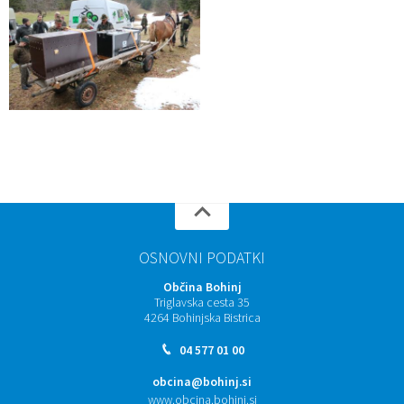
OSNOVNI PODATKI
Občina Bohinj
Triglavska cesta 35
4264 Bohinjska Bistrica
04 577 01 00
obcina@bohinj.si
www.obcina.bohinj.si