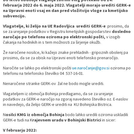
februarja 2022 do 6. maja 2022. Vlagatelji morajo urediti GERK-e
Prostorski dokumenti
Skupna občinska uprava
Kontakt
Pogosta vprašanja
Lokacije defibrilatorjev
na Upravni enoti vsaj en dan pred vložitvijo vloge za kmetijsko
subvencijo.
Proračunski dokumenti
Civilna zaščita in požarna varnost
Merilniki hitrosti
Vlagatelje, ki želijo na UE Radovljica urediti GERK-e
prosimo, da
se za urejanje podatkov v Registru kmetijskih gospodarstev
dosledno
naročajo po telefonu oziroma po elektronski pošti,
v izogib
Občinski predpisi
Števec kolesarjev
čakanja na hodnikih in s tem možnosti za širjenje okužb.
Že naročene nosilce, ki kažejo znake prehladnih - gripoznih obolenj pa
Hišna in ledinska imena
prosimo, da se za obisk na Upravni enoti telefonsko prenaročijo.
Naročite se lahko po elektronski pošti
ue.naročanje@gov.si
oziroma po
telefonu na telefonsko številko 04 537-16-01.
Nenaročene stranke GERK-ov žal ne bodo mogle urediti.
Vlagateljem iz območja Bohinja predlagamo, da se za urejanje
podatkov za GERK-e naročijo na zgoraj navedeno številko oz. E-naslov
in navedejo, da želijo GERK-e urediti na KU Bohinjska Bistrica.
N
osilci KMG iz območja Bohinja
bodo lahko uredili oziroma uskladili
GERK-e tudi na K
rajevnem uradu v Bohinjski Bistrici
in sicer:
V februarju 2022: