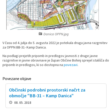
Prostorski dokumenti
Skupna občinska uprava
Kontakt
Pogosta vprašanja
Lokacije defibrilatorjev
Proračunski dokumenti
Civilna zaščita in požarna varnost
Merilniki hitrosti
Občinski predpisi
Števec kolesarjev
Danica OPPN.jpg
V času od 4. julija do 5. avgusta 2022 je potekala druga javna razgrnitev
Hišna in ledinska imena
za OPPN BB-31- Kamp Danica.
Na podlagi prejetih pripomb in predlogov javnosti z druge javne
razgrnitve in javne obravnave je župan Občine Bohinj sprejel stališča do
pripomb in predlogov, ki so dostopna na
povezavi
.
Povezane objave
Občinski podrobni prostorski načrt za
območje "BB-31 – Kamp Danica"
08. 05. 2018