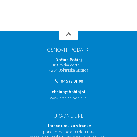
OSNOVNI PODATKI
Občina Bohinj
Triglavska cesta 35
4264 Bohinjska Bistrica
04 577 01 00
obcina@bohinj.si
www.obcina.bohinj.si
URADNE URE
Uradne ure - za stranke
ponedeljek:
od 8.00 do 11.00