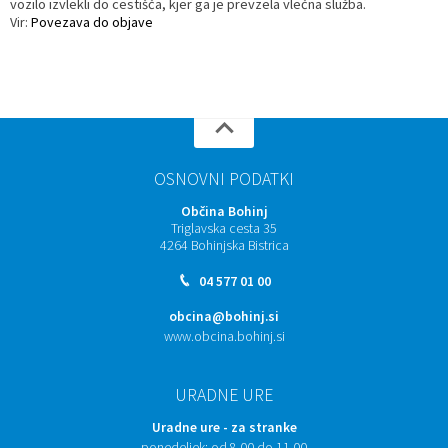
vozilo izvlekli do cestišča, kjer ga je prevzela vlečna služba.
Vir:
Povezava do objave
Prostorski dokumenti
Skupna občinska uprava
Kontakt
Pogosta vprašanja
Lokacije defibrilatorjev
Proračunski dokumenti
Civilna zaščita in požarna varnost
Merilniki hitrosti
Občinski predpisi
Števec kolesarjev
OSNOVNI PODATKI
Hišna in ledinska imena
Občina Bohinj
Triglavska cesta 35
4264 Bohinjska Bistrica
04 577 01 00
obcina@bohinj.si
www.obcina.bohinj.si
URADNE URE
Uradne ure - za stranke
ponedeljek:
od 8.00 do 11.00