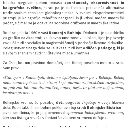
tehnika njegovim delom prinaša
spontanost, ekspresivnost in
kaligrafsko svežino
, hkrati pa je tudi okolju prijaznejša alternativa
tradicionalnim tehnikam globokega tiska. S svojimi eksperimentalnimi
pristopi je kolagrafijo tehnično nadgradil in ji vtisnil močan umetniški
pečat, s čimer se je odzval na sodobne družbene in umetniške izzive.
Rodil se je leta 1960 v vasi
Nomenj v Bohinju
. Diplomiral je na oddelku
za grafiko na Akademiji za likovno umetnost v Ljubljani, kjer je pozneje
zaključil tudi specialko in magistrski študij s področja likovne didaktike.
Poleg ustvarjalnega dela se je izkazal tudi kot
odličen pedagog
, ki je
s svojim znanjem navdihnil številne mlade umetnike.
Za Črta, kot mu pravimo domačini, ima Bohinj posebno mesto v srcu.
Sam pravi:
»Stanujem v Radomljah, delam v Ljubljani, živim pa v Bohinju. Bohinj
nima samo lepih sončnih strani, ki jih poznamo s turističnih razglednic,
ampak zna biti tudi dramatičen, napet, divji... ta plat me bolj zanima,
inspirira pri delu.«
Bohinjsko vreme, še posebej
dež
, pogosto vključuje v svoja likovna
dela. Eden takšnih simbolnih poklonov stoji sredi
Bohinjske Bistrice
–
javna umetnina, ki jo je poimenoval
spomenik bohinjskemu vremenu
,
kjer »na tistega reveža v fontani še v lepem vremenu dežuje«.