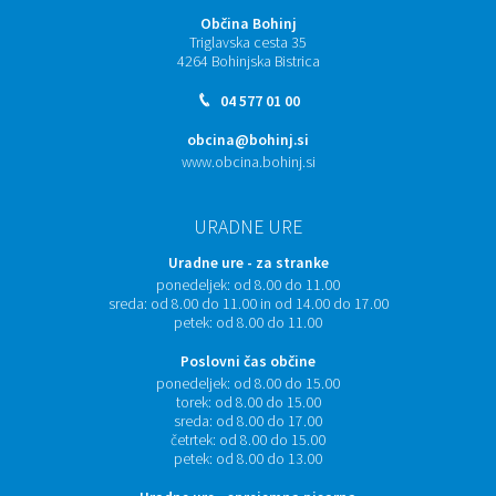
Občina Bohinj
Triglavska cesta 35
4264 Bohinjska Bistrica
04 577 01 00
obcina@bohinj.si
www.obcina.bohinj.si
URADNE URE
Uradne ure - za stranke
ponedeljek:
od 8.00 do 11.00
sreda:
od 8.00 do 11.00 in od 14.00 do 17.00
petek:
od 8.00 do 11.00
Poslovni čas občine
ponedeljek:
od 8.00 do 15.00
torek:
od 8.00 do 15.00
sreda:
od 8.00 do 17.00
četrtek:
od 8.00 do 15.00
petek:
od 8.00 do 13.00