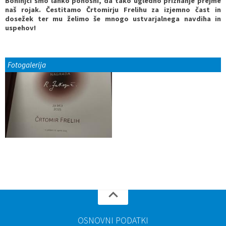
Bohinjci smo lahko ponosni, da tako ugledno priznanje prejme
naš rojak. Čestitamo Črtomirju Frelihu za izjemno čast in
dosežek ter mu želimo še mnogo ustvarjalnega navdiha in
uspehov!
Fotogalerija
OSNOVNI PODATKI