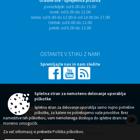
Uradne ure - sprejemna pisarna
ponedeljek:
od 8.00 do 15.00
torek:
od 8.00 do 12.00
sreda:
od 8.00 do 12.00 in od 14.00 do 17.00
četrtek:
od 8.00 do 12.00
petek:
od 8.00 do 13.00
OSTANITE V STIKU Z NAMI
Spremljajte nas in nam sledite
NAROČITE SE NA E-OBVESTILA
Spletna stran za nemoteno delovanje uporablja
piškotke
Želite ostati obveščeni in podpreti naša prizadevanja za razvoj?
Spletna stran za delovanje uporablja samo nujno potrebne
piškotke, za katere ne potrebujemo vaše privolitve. Brez
namestitve teh piškotkov, vam nemotenega dostopa do spletne strani ne
moremo omogočiti.
© 2026 Vse pravice pridržane
Za več informacij si preberite
Politika piškotkov
.
Zasnova, izvedba in vzdrževanje: Sigmateh d.o.o.