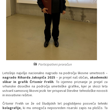
Prostorski dokumenti
Skupna občinska uprava
Kontakt
Pogosta vprašanja
Lokacije defibrilatorjev
Proračunski dokumenti
Civilna zaščita in požarna varnost
Merilniki hitrosti
Občinski predpisi
Števec kolesarjev
Hišna in ledinska imena
Participativni proračun
Letošnjo najvišjo nacionalno nagrado na področju likovne umetnosti –
nagrado Riharda Jakopiča 2025
– je prejel naš občan,
akademski
slikar in grafik Črtomir Frelih
. To izjemno priznanje je prejel za
vrhunske dosežke na področju umetniške grafike, kjer je skozi leta
ustvaril samosvoj likovni jezik ter prispeval številne tehnološke novosti
in inovativne rešitve.
Črtomir Frelih se že od študijskih let poglobljeno posveča tehniki
kolagrafije
, ki mu omogoča neposreden risarski zapis na ploščo. Ta