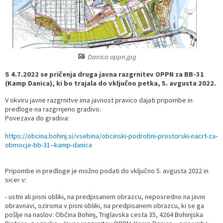
Prostorski dokumenti
Skupna občinska uprava
Kontakt
Pogosta vprašanja
Lokacije defibrilatorjev
Proračunski dokumenti
Civilna zaščita in požarna varnost
Merilniki hitrosti
Danica oppn.jpg
Občinski predpisi
Števec kolesarjev
S 4.7.2022 se pričenja druga javna razgrnitev OPPN za BB-31
(Kamp Danica), ki bo trajala do
vključno petka, 5. avgusta 2022.
Hišna in ledinska imena
V okviru javne razgrnitve ima javnost pravico dajati pripombe in
predloge na razgrnjeno gradivo.
Povezava do gradiva:
https://obcina.bohinj.si/vsebina/obcinski-podrobni-prostorski-nacrt-za-
obmocje-bb-31--kamp-danica
Pripombe in predloge je možno podati do vključno 5. avgusta 2022 in
sicer v:
- ustni ali pisni obliki, na predpisanem obrazcu, neposredno na javni
obravnavi, oziroma v pisni obliki, na predpisanem obrazcu, ki se ga
pošlje na naslov: Občina Bohinj, Triglavska cesta 35, 4264 Bohinjska