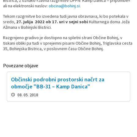
Bistrica, z oznako »Javna razgrnitev OPPN Kamp Danica ‒ pripombe«
ali na elektronski naslov:
obcina@bohinj.si
.
Tekom razgrnitve bo izvedena tudi javna obravnava, ki bo potekala v
sredo,
27. julija 2022 ob 17. uri v sejni sobi
Kulturnega doma Joža
Ažmana v Bohinjski Bistrici.
Razgrnjeno gradivo je dostopno na spletni strani Občine Bohinj, v
tiskani obliki pa tudi v sprejemni pisarni Občine Bohinj, Triglavska cesta
35, Bohinjska Bistrica, v poslovnem času Občine Bohinj.
Povezane objave
Občinski podrobni prostorski načrt za
območje "BB-31 – Kamp Danica"
08. 05. 2018