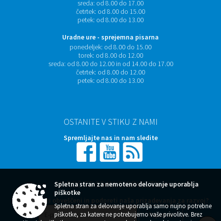
sreda:
od 8.00 do 17.00
četrtek:
od 8.00 do 15.00
petek:
od 8.00 do 13.00
Uradne ure - sprejemna pisarna
ponedeljek:
od 8.00 do 15.00
torek:
od 8.00 do 12.00
sreda:
od 8.00 do 12.00 in od 14.00 do 17.00
četrtek:
od 8.00 do 12.00
petek:
od 8.00 do 13.00
OSTANITE V STIKU Z NAMI
Spremljajte nas in nam sledite
NAROČITE SE NA E-OBVESTILA
Spletna stran za nemoteno delovanje uporablja
piškotke
Želite ostati obveščeni in podpreti naša prizadevanja za razvoj?
Spletna stran za delovanje uporablja samo nujno potrebne
piškotke, za katere ne potrebujemo vaše privolitve. Brez