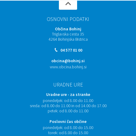
OSNOVNI PODATKI
Občina Bohinj
Triglavska cesta 35
4264 Bohinjska Bistrica
04 577 01 00
obcina@bohinj.si
www.obcina.bohinj.si
URADNE URE
Uradne ure - za stranke
ponedeljek:
od 8.00 do 11.00
sreda:
od 8.00 do 11.00 in od 14.00 do 17.00
petek:
od 8.00 do 11.00
Poslovni čas občine
ponedeljek:
od 8.00 do 15.00
torek:
od 8.00 do 15.00