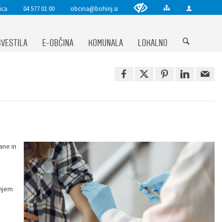
ica
04 577 01 00
obcina@bohinj.si
VESTILA
E-OBČINA
KOMUNALA
LOKALNO
ane in
enjem