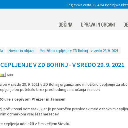
Triglavska cesta 35, 4264 Bohinjska Bistr
OBČINA
UPRAVA IN ORGANI
OB
la
Novice in objave
Množično cepljenje v ZD Bohinj - v sredo 29. 9. 2021
EPLJENJE V ZD BOHINJ - V SREDO 29. 9. 2021
688
bo v sredo 29. 9. 2021 v ZD Bohinj organizirano množično cepljenje za obč
epljenje bo potekalo brez predhodnega naročanja in sicer:
00 ure s cepivom Pfeizer in Janssen.
retji poživitveni odmerek, kjer je priporočen presledek med osnovnim ceplj
tvenim odmerkom vsaj šest mesecev.
 cepljenja udeležili v čim večjem številu.