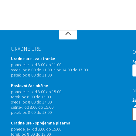
URADNE URE
O
Uradne ure - za stranke
S
ponedeljek:
od 8.00 do 11.00
sreda:
od 8.00 do 11.00 in od 14.00 do 17.00
petek:
od 8.00 do 11.00
Poslovni čas občine
N
ponedeljek:
od 8.00 do 15.00
torek:
od 8.00 do 15.00
Ž
sreda:
od 8.00 do 17.00
r
četrtek:
od 8.00 do 15.00
petek:
od 8.00 do 13.00
Uradne ure - sprejemna pisarna
ponedeljek:
od 8.00 do 15.00
torek:
od 8.00 do 12.00