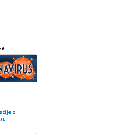
ve
acije o
usu
0