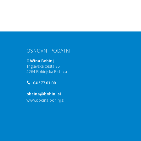
OSNOVNI PODATKI
Občina Bohinj
Triglavska cesta 35
4264 Bohinjska Bistrica
04 577 01 00
obcina@bohinj.si
www.obcina.bohinj.si