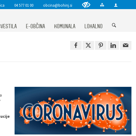
ica
04 577 01 00
obcina@bohinj.si
VESTILA
E-OBČINA
KOMUNALA
LOKALNO
a
v
ucije