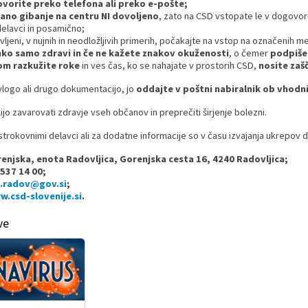
vorite preko telefona ali preko e-pošte;
no gibanje na centru NI dovoljeno
, zato na CSD vstopate le v dogovor
elavci in posamično;
vljeni, v nujnih in neodložljivih primerih, počakajte na vstop na označenih 
hko samo zdravi in če ne kažete znakov okuženosti
, o čemer
podpiše
m razkužite roke
in ves čas, ko se nahajate v prostorih CSD,
nosite zaš
logo ali drugo dokumentacijo, jo
oddajte v poštni nabiralnik ob vhodni
ijo zavarovati zdravje vseh občanov in preprečiti širjenje bolezni.
trokovnimi delavci ali za dodatne informacije so v času izvajanja ukrepov do
enjska, enota Radovljica, Gorenjska cesta 16, 4240 Radovljica;
537 14 00;
.radov@gov.si
;
.csd-slovenije.si
.
ve