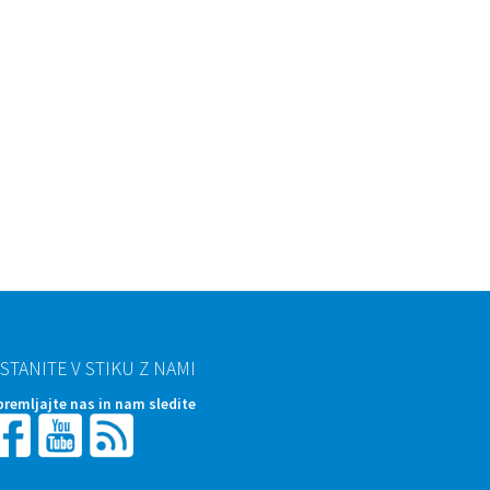
STANITE V STIKU Z NAMI
premljajte nas in nam sledite