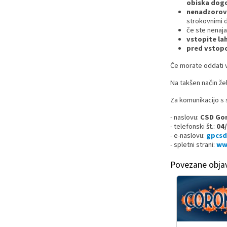
obiska dogo
nenadzorova
Prostorski dokumenti
Skupna občinska uprava
Kontakt
Pogosta vprašanja
Lokacije defibrilatorjev
strokovnimi d
če ste nenaja
vstopite la
Proračunski dokumenti
Civilna zaščita in požarna varnost
Merilniki hitrosti
pred vstopo
Občinski predpisi
Števec kolesarjev
Če morate oddati v
Na takšen način žel
Hišna in ledinska imena
Za komunikacijo s s
- naslovu:
CSD Gor
- telefonski št.:
04/
- e-naslovu:
gpcsd
- spletni strani:
www
Povezane obja