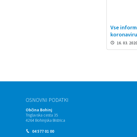
Vse inform
koronavir
16. 03. 202
OSNOVNI PODATKI
Občina Bohinj
Triglavska cesta 35
4264 Bohinjska Bistrica
04 577 01 00