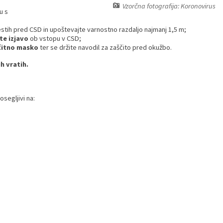
Vzorčna fotografija: Koronovirus
u s
mestih pred CSD in upoštevajte varnostno razdaljo najmanj 1,5 m;
te izjavo
ob vstopu v CSD;
čitno masko
ter se držite navodil za zaščito pred okužbo.
h vratih.
segljivi na: