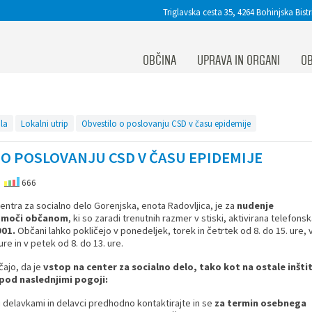
Triglavska cesta 35, 4264 Bohinjska Bistr
OBČINA
UPRAVA IN ORGANI
OB
la
Lokalni utrip
Obvestilo o poslovanju CSD v času epidemije
 O POSLOVANJU CSD V ČASU EPIDEMIJE
666
ntra za socialno delo Gorenjska, enota Radovljica, je za
nudenje
omoči občanom
, ki so zaradi trenutnih razmer v stiski, aktivirana telefonsk
901.
Občani lahko pokličejo v ponedeljek, torek in četrtek od 8. do 15. ure, 
ure in v petek od 8. do 13. ure.
ajo, da je
vstop na center za socialno delo, tako kot na ostale inštit
pod naslednjimi pogoji:
 delavkami in delavci predhodno kontaktirajte in se
za termin osebnega