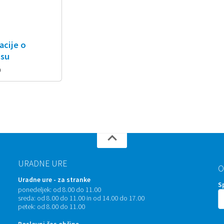
acije o
usu
0
URADNE URE
O
Uradne ure - za stranke
S
ponedeljek:
od 8.00 do 11.00
sreda:
od 8.00 do 11.00 in od 14.00 do 17.00
petek:
od 8.00 do 11.00