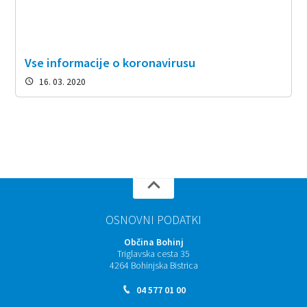
Vse informacije o koronavirusu
16. 03. 2020
OSNOVNI PODATKI
Občina Bohinj
Triglavska cesta 35
4264 Bohinjska Bistrica
04 577 01 00