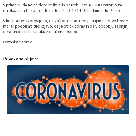
V primeru, da ne najdete rešitve in potrebujete NUJNO varstvo za
otroka, nam to sporočite na tel. št.: 051 414 100, danes do 20 ure.
V kolikor bo ugotovljeno, da vaš otrok potrebuje nujno varstvo boste
morali podpisati tudi izjavo, da je otrok zdrav in da v obdobju zadnjih
desetih dni ni bil v stiku z okuženo osebo.
Ostanimo zdravi.
Povezane objave