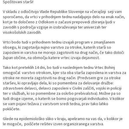
Spoštovani starši!
Prostorski dokumenti
Skupna občinska uprava
Kontakt
Pogosta vprašanja
Lokacije defibrilatorjev
V skladu z odločitvijo Vlade Republike Slovenije na včerajšnji seji vam
sporočamo, da vrtci v prihodnjem tednu nadaljujejo delo na enak način,
kot je to določeno z Odlokom o začasni prepovedi zbiranja ljudi v
Proračunski dokumenti
Civilna zaščita in požarna varnost
Merilniki hitrosti
zavodih s področja vzgoje in izobraževanja ter univerzah ter
visokošolskih zavodih.
Občinski predpisi
Števec kolesarjev
Vrtci bodo tudi v prihodnem tednu izvajali program v zmanjšanem
obsegu, ki zagotavlja nujno varstvo za otroke, katerih starši so
Hišna in ledinska imena
zaposleni in varstva ne morejo zagotoviti na drug način, če tako določi
župan občine, na območju katere vrtec izvaja dejavnost.
Tako kot preteklih 14 dni, bo tudi v naslednjem tednu Vrtec Bohinj
omogočal varstvo otrokom, kjer sta oba starša zaposlena in varstva za
otroke ne moreta zagotoviti na drug način. (Predvsem gre za otroke
staršev, ki opravljajo dela, ki so pomembna za delovanje družbe:
zdravstveni delavci, delavci zaposleni v Civilni zaščiti, vojski in policiji
ter v službah, ki so pomembne za oskrbo prebivalstva). Možne pa so
tudi druge izjeme, o katerih se bomo pogovarjali individualno. V kolikor
se vam pojavi težava z varstvom sredi tedna, prav tako lahko
pokličete.
Glede na epidemiološko sliko v kraju, apeliramo na vas da, v kolikor je
le mogoče, poiščete rešitev izven organiziranega varstva.