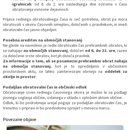
igralnicah
: od 6. do 2. ure naslednjega dne oziroma v času
obratovanja osnovne dejavnosti.
Prijava rednega obratovalnega časa ni več potrebna, obrat pa mora
obratovati v okviru časovnih omejitev, določenih s pravilnikom, in imeti
obratovalni čas jasno objavljen.
Posebna ureditev na območjih stanovanj
Ne glede na navedeno je redni obratovalni čas prehrambnih obratov, ki
se nahajajo
na območjih stanovanj
, določen
od 6. do 22. ure
, razen
za določene vrste obratov, kot jih določa pravilnik.
Za informacije o tem, ali se posamezni prehrambni obrat nahaja
na območju stanovanj
, kot je to opredeljeno v občinskem
prostorskem aktu, se lahko zainteresirani obrnejo na
oddelek za
okolje in prostor
.
Podaljšan obratovalni čas in občinski odlok
Obratovanje izven rednega časovnega okvira je možno le na podlagi
pisnega soglasja občine, izdanega v skladu s splošnim aktom občine.
Odlok, ki bo podrobneje urejal pogoje za podaljšan obratovalni čas, je
trenutno v pripravi in bo predvidoma sprejet v mesecu marcu.
Povezane objave