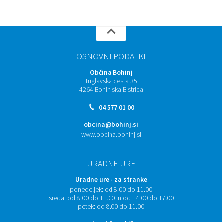
OSNOVNI PODATKI
Občina Bohinj
Triglavska cesta 35
4264 Bohinjska Bistrica
04 577 01 00
obcina@bohinj.si
www.obcina.bohinj.si
URADNE URE
Uradne ure - za stranke
ponedeljek:
od 8.00 do 11.00
sreda:
od 8.00 do 11.00 in od 14.00 do 17.00
petek:
od 8.00 do 11.00