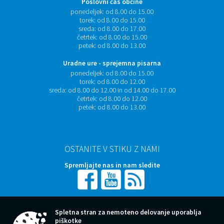
Poslovni čas občine
ponedeljek:
od 8.00 do 15.00
torek:
od 8.00 do 15.00
sreda:
od 8.00 do 17.00
četrtek:
od 8.00 do 15.00
petek:
od 8.00 do 13.00
Uradne ure - sprejemna pisarna
ponedeljek:
od 8.00 do 15.00
torek:
od 8.00 do 12.00
sreda:
od 8.00 do 12.00 in od 14.00 do 17.00
četrtek:
od 8.00 do 12.00
petek:
od 8.00 do 13.00
OSTANITE V STIKU Z NAMI
Spremljajte nas in nam sledite
NAROČITE SE NA E-OBVESTILA
Spletna stran za nemoteno delovanje uporablja
piškotke