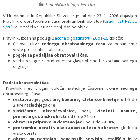
Simbolična fotografija: Ura
Prostorski dokumenti
Skupna občinska uprava
Kontakt
Pogosta vprašanja
Lokacije defibrilatorjev
V Uradnem listu Republike Slovenije je bil dne 23. 1. 2026 objavljen
Pravilnik o obratovalnem času prehrambnih obratov (
Uradni list RS, št.
Proračunski dokumenti
Civilna zaščita in požarna varnost
Merilniki hitrosti
5/26
), ki je začel veljati naslednji dan po objavi.
Pravilnik, izdan na podlagi
Zakona o gostinstvu (ZGos-1)
, določa:
Občinski predpisi
Števec kolesarjev
časovni okvir
rednega obratovalnega časa
za posamezne
vrste prehrambnih obratov,
pogoje za
podaljšan obratovalni čas
,
Hišna in ledinska imena
vsebino vloge za pridobitev soglasja občine ter vsebino samega
soglasja.
Redni obratovalni čas
Pravilnik med drugim določa naslednje časovne okvire rednega
obratovalnega časa:
restavracije, gostilne, kavarne, izletniške kmetije
: od 6. do
2. ure naslednjega dne,
slaščičarne, okrepčevalnice, bari, vinotoči, osmice,
premični gostinski obrati
: od 6. do 24. ure,
obrati za pripravo in dostavo jedi
: od 0. do 24. ure,
prehrambni obrati v okviru nastanitvenih obratov
: glede na
vrsto obrata,
obrati na postajah, bencinskih servisih, letališčih in v