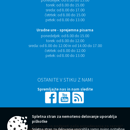
ponedeljek:
od 8.00 do 15.00
torek:
od 8.00 do 15.00
sreda:
od 8.00 do 17.00
četrtek:
od 8.00 do 15.00
petek:
od 8.00 do 13.00
Uradne ure - sprejemna pisarna
ponedeljek:
od 8.00 do 15.00
torek:
od 8.00 do 12.00
sreda:
od 8.00 do 12.00 in od 14.00 do 17.00
četrtek:
od 8.00 do 12.00
petek:
od 8.00 do 13.00
OSTANITE V STIKU Z NAMI
Spremljajte nas in nam sledite
NAROČITE SE NA E-OBVESTILA
Spletna stran za nemoteno delovanje uporablja
piškotke
Želite ostati obveščeni in podpreti naša prizadevanja za razvoj?
Spletna stran za delovanje uporablja samo nujno potrebne