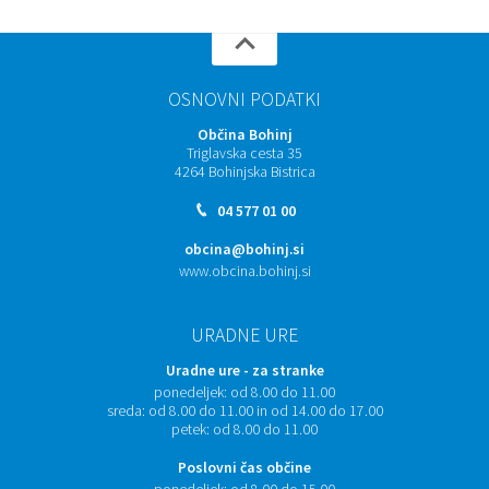
OSNOVNI PODATKI
Občina Bohinj
Triglavska cesta 35
4264 Bohinjska Bistrica
04 577 01 00
obcina@bohinj.si
www.obcina.bohinj.si
URADNE URE
Uradne ure - za stranke
ponedeljek:
od 8.00 do 11.00
sreda:
od 8.00 do 11.00 in od 14.00 do 17.00
petek:
od 8.00 do 11.00
Poslovni čas občine