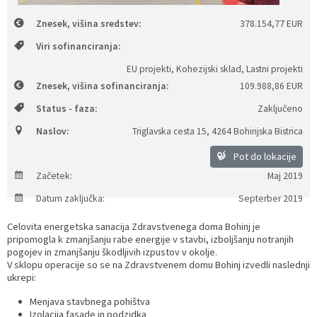
Prostorski dokumenti
Skupna občinska uprava
Kontakt
Pogosta vprašanja
Lokacije defibrilatorjev
Znesek, višina sredstev:
378.154,77 EUR
Viri sofinanciranja:
Proračunski dokumenti
Civilna zaščita in požarna varnost
Merilniki hitrosti
EU projekti, Kohezijski sklad, Lastni projekti
Znesek, višina sofinanciranja:
109.988,86 EUR
Občinski predpisi
Števec kolesarjev
Status - faza:
Zaključeno
Hišna in ledinska imena
Naslov:
Triglavska cesta 15
,
4264 Bohinjska Bistrica
Pot do lokacije
Začetek:
Maj 2019
Datum zaključka:
Septerber 2019
Celovita energetska sanacija Zdravstvenega doma Bohinj je
pripomogla k zmanjšanju rabe energije v stavbi, izboljšanju notranjih
pogojev in zmanjšanju škodljivih izpustov v okolje.
V sklopu operacije so se na Zdravstvenem domu Bohinj izvedli naslednji
ukrepi:
Menjava stavbnega pohištva
Izolacija fasade in podzidka