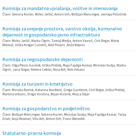
Komisija za mandatna vprašanja, volitve in imenovanja
Prostorski dokumenti
Skupna občinska uprava
Kontakt
Pogosta vprašanja
Lokacije defibrilatorjev
Člani: Simona Koren, Mirko Jeršič, Anton Urh, Boštjan Mencinger, Jerneja Potočnik
Proračunski dokumenti
Civilna zaščita in požarna varnost
Merilniki hitrosti
Komisija za urejanje prostora, varstvo okolja, komunalno
dejavnost in gospodarsko javno infrastrukturo
Občinski predpisi
Števec kolesarjev
Člani: Mirko Jeršič, Marko Ogrin, Tomaž Medja, Anton Vavroš, Ciril Strgar, Matej
Mišmaš, Urška Kregar Cundrič, Aleš Polanc, Anže Repinc
Hišna in ledinska imena
Komisija za negospodarske dejavnosti
Člani: Olga Pikon Gorišek, Urška Preželj, Maja Fajdiga Komar, Miroslav Sodja, Marko
Ogrin, Jana Strgar, Helena Ceklin, Nina Arh, Rok Urbanc
Komisija za turizem in kmetijstvo
Člani: Monika Ravnik, Katarina Đurđević, Grega Gardener, Ciril Strgar, Urška Preželj,
Martina Urbanc, Drago Vončina, Bojan Košnik, Mojca Šiljar
Komisija za gospodarstvo in podjetništvo
Člani: Boštjan Mencinger, Simona Koren, Miroslav Sodja, Maja Fajdiga Komar, Tanja
Erlah, Anja Resman, Vito Arh, Anton Urh, Franc Benedik
Statutarno-pravna komisija