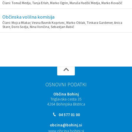
Člani: Tomaž Medja, Tanja Erlah, Marko Ogrin, Maruša Hadžić Medja, Marko Kovačič
Občinska volilna komisija
Člani: Mojca Mlakar, Vesna Ravnik Koprivec, Marko Oblak, Tinkara Gardener, Anica
Stare, Doris Sodja, Nina Vončina, Sebastjan Rabič
OSNOVNI PODATKI
Občina Bohinj
Triglavska cesta 35
4264 Bohinjska Bistrica
04 577 01 00
obcina@bohinj.si
www.obcina.bohinj.si