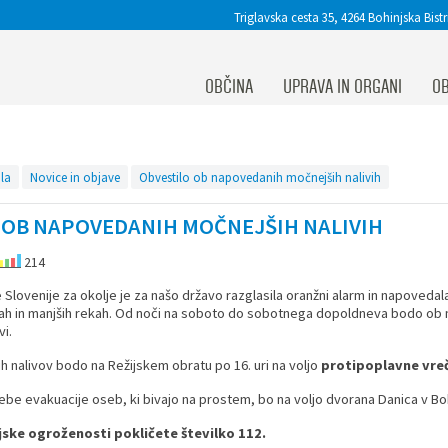
Triglavska cesta 35, 4264 Bohinjska Bistr
OBČINA
UPRAVA IN ORGANI
OB
la
Novice in objave
Obvestilo ob napovedanih močnejših nalivih
 OB NAPOVEDANIH MOČNEJŠIH NALIVIH
214
 Slovenije za okolje je za našo državo razglasila oranžni alarm in napoveda
ah in manjših rekah. Od noči na soboto do sobotnega dopoldneva bodo ob 
vi.
h nalivov bodo na Režijskem obratu po 16. uri na voljo
protipoplavne vre
be evakuacije oseb, ki bivajo na prostem, bo na voljo dvorana Danica v Bohin
njske ogroženosti pokličete številko 112.