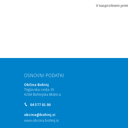
V nasprotnem prime
Prostorski dokumenti
Skupna občinska uprava
Kontakt
Pogosta vprašanja
Lokacije defibrilatorjev
Proračunski dokumenti
Civilna zaščita in požarna varnost
Merilniki hitrosti
Občinski predpisi
Števec kolesarjev
Hišna in ledinska imena
OSNOVNI PODATKI
Občina Bohinj
Triglavska cesta 35
4264 Bohinjska Bistrica
04 577 01 00
obcina@bohinj.si
www.obcina.bohinj.si