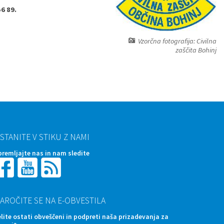
6 89.
Vzorčna fotografija: Civilna
zaščita Bohinj
STANITE V STIKU Z NAMI
premljajte nas in nam sledite
AROČITE SE NA E-OBVESTILA
elite ostati obveščeni in podpreti naša prizadevanja za