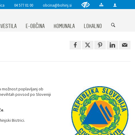
ica
04 577 01 00
obcina@bohinj.si
VESTILA
E-OBČINA
KOMUNALA
LOKALNO
la možnost poplavljanj ob
nevihtah povsod po Sloveniji
če
.
jski Bistrici.