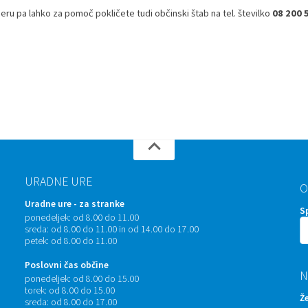
ru pa lahko za pomoč pokličete tudi občinski štab na tel. številko
08 200 5
URADNE URE
O
Uradne ure - za stranke
S
ponedeljek:
od 8.00 do 11.00
sreda:
od 8.00 do 11.00 in od 14.00 do 17.00
petek:
od 8.00 do 11.00
Poslovni čas občine
N
ponedeljek:
od 8.00 do 15.00
torek:
od 8.00 do 15.00
Ž
sreda:
od 8.00 do 17.00