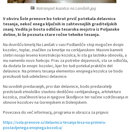
Notranjost kozolca na Lanišah.jpg
Prostorski dokumenti
Skupna občinska uprava
Kontakt
Pogosta vprašanja
Lokacije defibrilatorjev
V okviru Šole prenove bo tokrat prvič potekala delavnica
Proračunski dokumenti
Civilna zaščita in požarna varnost
Merilniki hitrosti
tesanja, nekoč enega ključnih in zahtevnejših graditeljskih
znanj. Vodila jo bosta odlična tesarska mojstra iz Poljanske
doline, ki še poznata stare ročne tehnike tesanja.
Občinski predpisi
Števec kolesarjev
Na dvorišču kmetij Na Lanišah v vasi Podlanišče stoji mogočen dvojni
kozolec, toplar, značilen za kmetije na cerkljanskem. Masivni kamniti
Hišna in ledinska imena
stebri nosijo leseno konstrukcijo kozolca, ki sta ga lastnika obnovila, a
mu namenilo novo funkcijo. Prav za potrebe dejavnosti, sta se odločila,
da dodata še enojni kozolec, kjer bo tudi potekal praktični del
delavnice. Na primeru tesanja elementov enojnega kozolca se bodo
preizkusili tudi udeleženci delavnice.
Na uvodnih predavanjih, prvi dan delavnice, bodo predavatelji
predstavili etnološko stavbno dediščino cerkljanskega, arhitekturo
kozolca, značilnosti lesa in njegove škodljivce ter načine vzdrževanja in
obnove kozolcev na Gorenjskem in Dolenjskem.
Povezava do več informacij, programa in obrazca za prijavo:
https://sola-prenove.si/delavnica-tesanja-lesa-na-primeru-
postavljenega-enojnega-kozolca/