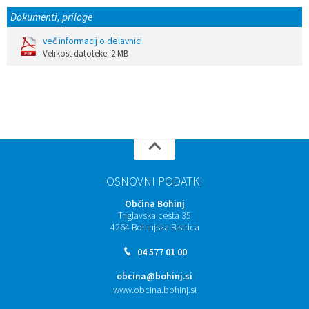
Dokumenti, priloge
več informacij o delavnici
Velikost datoteke: 2 MB
OSNOVNI PODATKI
Občina Bohinj
Triglavska cesta 35
4264 Bohinjska Bistrica
04 577 01 00
obcina@bohinj.si
www.obcina.bohinj.si