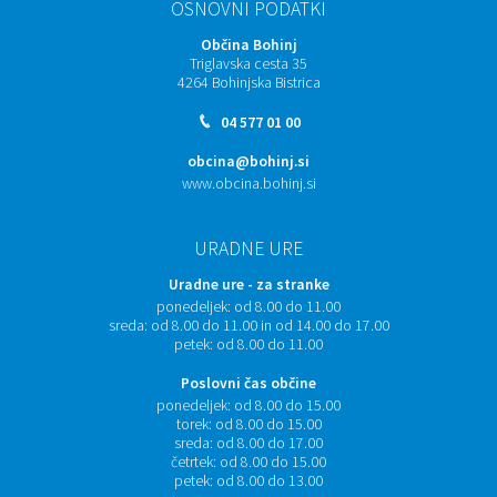
OSNOVNI PODATKI
Občina Bohinj
Triglavska cesta 35
4264 Bohinjska Bistrica
04 577 01 00
obcina@bohinj.si
www.obcina.bohinj.si
URADNE URE
Uradne ure - za stranke
ponedeljek:
od 8.00 do 11.00
sreda:
od 8.00 do 11.00 in od 14.00 do 17.00
petek:
od 8.00 do 11.00
Poslovni čas občine
ponedeljek:
od 8.00 do 15.00
torek:
od 8.00 do 15.00
sreda:
od 8.00 do 17.00
četrtek:
od 8.00 do 15.00
petek:
od 8.00 do 13.00