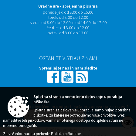
Uradne ure - sprejemna pisarna
ponedeljek:
od 8.00 do 15.00
torek:
od 8.00 do 12.00
sreda:
od 8.00 do 12.00 in od 14.00 do 17.00
četrtek:
od 8.00 do 12.00
petek:
od 8.00 do 13.00
OSTANITE V STIKU Z NAMI
Spremljajte nas in nam sledite
NAROČITE SE NA E-OBVESTILA
Spletna stran za nemoteno delovanje uporablja
piškotke
Želite ostati obveščeni in podpreti naša prizadevanja za razvoj?
Spletna stran za delovanje uporablja samo nujno potrebne
piškotke, za katere ne potrebujemo vaše privolitve. Brez
namestitve teh piškotkov, vam nemotenega dostopa do spletne strani ne
moremo omogočiti.
© 2026 Vse pravice pridržane
Za več informacij si preberite
Politika piškotkov
.
Zasnova, izvedba in vzdrževanje: Sigmateh d.o.o.