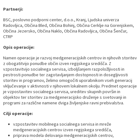
Prostorski dokumenti
Skupna občinska uprava
Kontakt
Pogosta vprašanja
Lokacije defibrilatorjev
Partnerji:
BSC, poslovno podporni center, d.o.o., Kranj, Ljudska univerza
Proračunski dokumenti
Civilna zaščita in požarna varnost
Merilniki hitrosti
Radovljica, Občina Bled, Občina Bohinj, Občina Cerklje na Gorenjskem,
Občina Jezersko, Občina Naklo, Občina Radovljica, Občina Šenčur,
CTRP
Občinski predpisi
Števec kolesarjev
Opis operacije:
Hišna in ledinska imena
Namen operacije je razvoj medgeneracijskih centrov in njihovih storitev
z obogatitvijo ponudbe občin izven regijskega središča. Z
vzpostavitvijo socialnega servisa, izboljšanjem razpoložljivosti in
pestrosti ponudbe ter zagotavljanjem dostopnosti in dosegljivosti
storitev in programov, želimo omogočiti uporabnikom vseh generacij
vključevanje v aktivnosti v njihovem lokalnem okolju. Predmet operacije
je vzpostavitev socialnega servisa, ureditev skupnih površin in
objektov ter storitev za medgeneracijsko druženje s svetovanji in
programi za različne namene dviga življenjske ravni prebivalstva.
Cilji operacije:
vzpostavitev mobilnega socialnega servisa in mreže
medgeneracijskih centrov izven regijskega središča,
priprava modela delovanja medgeneracijskih centrov,