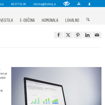
ica
04 577 01 00
obcina@bohinj.si
VESTILA
E-OBČINA
KOMUNALA
LOKALNO
e
čen je
lini
saj