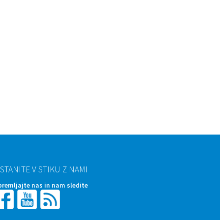
STANITE V STIKU Z NAMI
premljajte nas in nam sledite