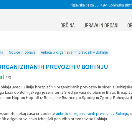
Triglavska cesta 35, 4264 Bohinjska Bistr
OBČINA
UPRAVA IN ORGANI
OB
la
Novice in objave
Anketa o organiziranih prevozih v Bohinju
ORGANIZIRANIH PREVOZIH V BOHINJU
779
ohinju uvedli 3 linije brezplačnih organiziranih prevozov in sicer iz Bohinjsk
ga Laza do Bohinjskega jezera ter iz Srednje vasi do planine Blato. Brezpla
usom Hop-on Hop-off iz Bohinjske Bistrice po Spodnji in Zgornji Bohinjski do
 vzamete nekaj časa in izpolnite
anketo o organiziranih prevozih v Bohinju
, 
ših odgovorov lahko izboljšali ponudbo prevozov po Bohinju.