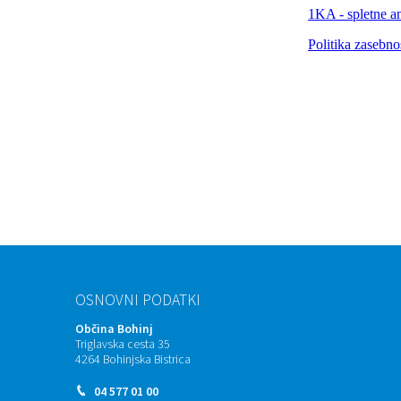
OSNOVNI PODATKI
Občina Bohinj
Triglavska cesta 35
4264 Bohinjska Bistrica
04 577 01 00