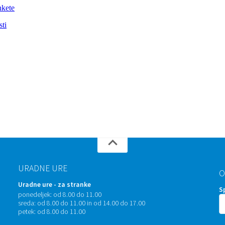
URADNE URE
O
Uradne ure - za stranke
S
ponedeljek:
od 8.00 do 11.00
sreda:
od 8.00 do 11.00 in od 14.00 do 17.00
petek:
od 8.00 do 11.00