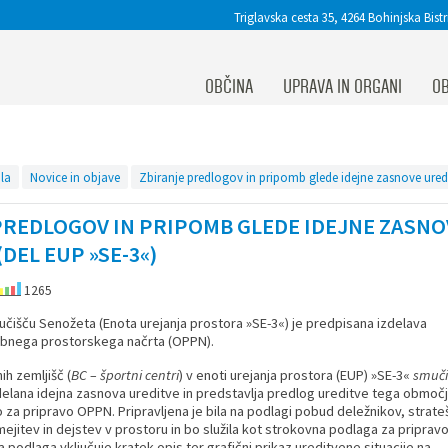
Triglavska cesta 35, 4264 Bohinjska Bistr
OBČINA
UPRAVA IN ORGANI
OB
la
Novice in objave
PREDLOGOV IN PRIPOMB GLEDE IDEJNE ZASN
DEL EUP »SE-3«)
1265
išču Senožeta (Enota urejanja prostora »SE-3«) je predpisana izdelava
bnega prostorskega načrta (OPPN).
h zemljišč (
BC – športni centri
) v enoti urejanja prostora (EUP) »SE-3«
smuči
zdelana idejna zasnova ureditve in predstavlja predlog ureditve tega območj
za pripravo OPPN. Pripravljena je bila na podlagi pobud deležnikov, strate
mejitev in dejstev v prostoru in bo služila kot strokovna podlaga za priprav
podlaga vključuje kratek opis ter grafični prikaz ureditvene situacije na