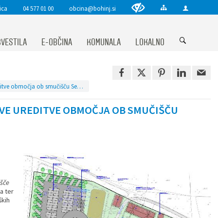
ica
04 577 01 00
obcina@bohinj.si
VESTILA
E-OBČINA
KOMUNALA
LOKALNO
Zbiranje predlogov in pripomb glede idejne zasnove ureditve območja ob smučišču Senožeta (del EUP »SE-3«)
OVE UREDITVE OBMOČJA OB SMUČIŠČU
šče
a ter
ških
o