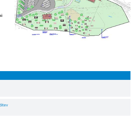
ni
ditev