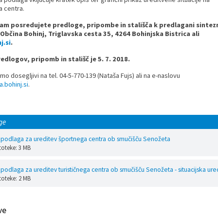
 centra.
am posredujete predloge, pripombe in stališča k predlagani sintez
 Občina Bohinj, Triglavska cesta 35, 4264 Bohinjska Bistrica ali
.si
.
dlogov, pripomb in stališč je 5. 7. 2018.
mo dosegljivi na tel. 04-5-770-139 (Nataša Fujs) ali na e-naslovu
.bohinj.si
.
ge
 podlaga za ureditev športnega centra ob smučišču Senožeta
toteke: 3 MB
podlaga za ureditev turističnega centra ob smučišču Senožeta - situacijska ure
toteke: 2 MB
ve