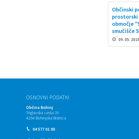
Občinski 
prostorski
območje "S
smučišče 
09. 05. 201
OSNOVNI PODATKI
Občina Bohinj
Triglavska cesta 35
4264 Bohinjska Bistrica
04 577 01 00