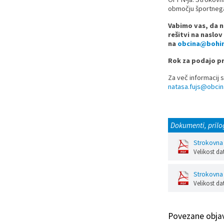
območju športnega
Prostorski dokumenti
Skupna občinska uprava
Kontakt
Pogosta vprašanja
Lokacije defibrilatorjev
Vabimo vas, da n
rešitvi na naslov
Proračunski dokumenti
Civilna zaščita in požarna varnost
Merilniki hitrosti
na
obcina@bohinj
Rok za podajo pre
Občinski predpisi
Števec kolesarjev
Za več informacij s
natasa.fujs@obcina
Hišna in ledinska imena
Dokumenti, prilo
Strokovna
Velikost da
Strokovna 
Velikost da
Povezane obja