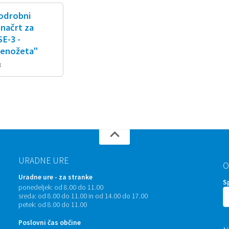
podrobni
 načrt za
E-3 -
Senožeta"
8
URADNE URE
O
Uradne ure - za stranke
S
ponedeljek:
od 8.00 do 11.00
sreda:
od 8.00 do 11.00 in od 14.00 do 17.00
petek:
od 8.00 do 11.00
Poslovni čas občine