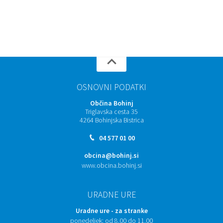
OSNOVNI PODATKI
Občina Bohinj
Triglavska cesta 35
4264 Bohinjska Bistrica
04 577 01 00
obcina@bohinj.si
www.obcina.bohinj.si
URADNE URE
Uradne ure - za stranke
ponedeljek:
od 8.00 do 11.00