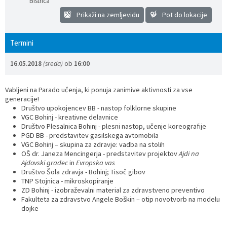
Bistrica
Prikaži na zemljevidu
Pot do lokacije
Termini
16.05.2018
(sreda)
ob
16:00
Vabljeni na Parado učenja, ki ponuja zanimive aktivnosti za vse
generacije!
Društvo upokojencev BB - nastop folklorne skupine
VGC Bohinj - kreativne delavnice
Društvo Plesalnica Bohinj - plesni nastop, učenje koreografije
PGD BB - predstavitev gasilskega avtomobila
VGC Bohinj – skupina za zdravje: vadba na stolih
OŠ dr. Janeza Mencingerja - predstavitev projektov
Ajdi na
Ajdovski gradec
in
Evropska vas
Društvo Šola zdravja - Bohinj; Tisoč gibov
TNP Stojnica - mikroskopiranje
ZD Bohinj - izobraževalni material za zdravstveno preventivo
Fakulteta za zdravstvo Angele Boškin – otip novotvorb na modelu
dojke