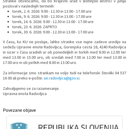
Stranke obveščamo, da bo Krajevni urad v Bohinjski Bistrici v juniju
posloval v naslednjih terminih:
Prostorski dokumenti
Skupna občinska uprava
Kontakt
Pogosta vprašanja
Lokacije defibrilatorjev
torek, 2. 6. 2026: 9.00 - 12.30 in 13.00 - 17.00 ure
torek, 9. 6. 2026: 9.00 - 12.30 in 13.00 - 17.00 ure
torek, 16. 6. 2026: 9.00 - 12.30 in 13.00 - 17.00 ure
Proračunski dokumenti
Civilna zaščita in požarna varnost
Merilniki hitrosti
torek, 23. 6. 2026: ZAPRTO
torek, 30. 6. 2026: 9.00 - 12.30 in 13.00 - 17.00 ure
Občinski predpisi
Števec kolesarjev
V času, ko KU ne posluje, lahko stranke vse nujne zadeve uredijo na
sedežu Upravne enote Radovljica, Gorenjska cesta 18, 4240 Radovljica
Hišna in ledinska imena
in sicer v času uradnih ur ob ponedeljkih in torkih med 8.00 in 12.00 ter
med 13.00 in 15.00 uro, ob sredah med 7.00 in 12.00 ter med 13.00 in
17.00 uro in ob petkih med 8.00 in 13.00 uro.
Za informacije smo strankam na voljo tudi na telefonski številki 04 537
16 00 ali preko e-pošte:
ue.radovljica@gov.si
.
Zahvaljujemo se za razumevanje.
Upravna enota Radovljica
Povezane objave