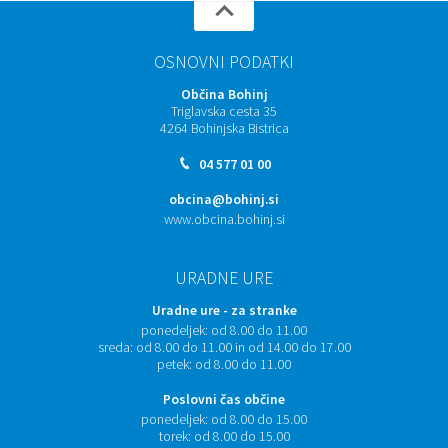
OSNOVNI PODATKI
Občina Bohinj
Triglavska cesta 35
4264 Bohinjska Bistrica
04 577 01 00
obcina@bohinj.si
www.obcina.bohinj.si
URADNE URE
Uradne ure - za stranke
ponedeljek:
od 8.00 do 11.00
sreda:
od 8.00 do 11.00 in od 14.00 do 17.00
petek:
od 8.00 do 11.00
Poslovni čas občine
ponedeljek:
od 8.00 do 15.00
torek:
od 8.00 do 15.00