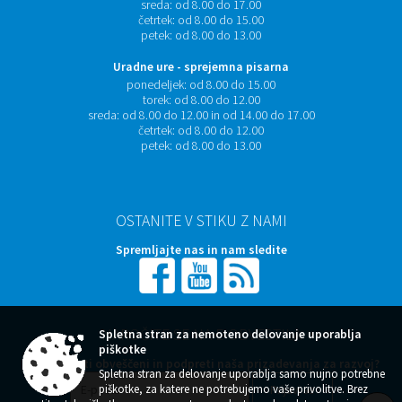
sreda:
od 8.00 do 17.00
četrtek:
od 8.00 do 15.00
petek:
od 8.00 do 13.00
Uradne ure - sprejemna pisarna
ponedeljek:
od 8.00 do 15.00
torek:
od 8.00 do 12.00
sreda:
od 8.00 do 12.00 in od 14.00 do 17.00
četrtek:
od 8.00 do 12.00
petek:
od 8.00 do 13.00
OSTANITE V STIKU Z NAMI
Spremljajte nas in nam sledite
NAROČITE SE NA E-OBVESTILA
Spletna stran za nemoteno delovanje uporablja
piškotke
Želite ostati obveščeni in podpreti naša prizadevanja za razvoj?
Spletna stran za delovanje uporablja samo nujno potrebne
piškotke, za katere ne potrebujemo vaše privolitve. Brez