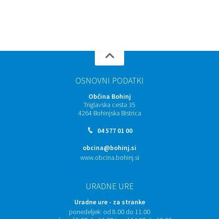
OSNOVNI PODATKI
Občina Bohinj
Triglavska cesta 35
4264 Bohinjska Bistrica
04 577 01 00
obcina@bohinj.si
www.obcina.bohinj.si
URADNE URE
Uradne ure - za stranke
ponedeljek:
od 8.00 do 11.00