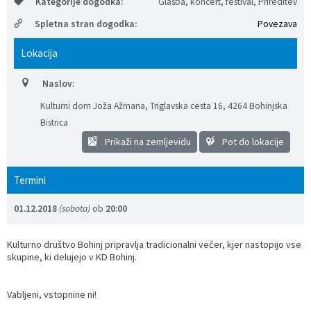
Kategorije dogodka:
Glasba, koncert, festival, Prireditev
Prostorski dokumenti
Skupna občinska uprava
Kontakt
Pogosta vprašanja
Lokacije defibrilatorjev
Spletna stran dogodka:
Povezava
Lokacija
Proračunski dokumenti
Civilna zaščita in požarna varnost
Merilniki hitrosti
Naslov:
Občinski predpisi
Števec kolesarjev
Kulturni dom Joža Ažmana, Triglavska cesta 16
,
4264 Bohinjska
Bistrica
Hišna in ledinska imena
Prikaži na zemljevidu
Pot do lokacije
Termini
01.12.2018
(sobota)
ob
20:00
Kulturno društvo Bohinj pripravlja tradicionalni večer, kjer nastopijo vse
skupine, ki delujejo v KD Bohinj.
Vabljeni, vstopnine ni!