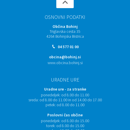
OSNOVNI PODATKI
Občina Bohinj
Triglavska cesta 35
4264 Bohinjska Bistrica
04 577 01 00
obcina@bohinj.si
www.obcina.bohinj.si
URADNE URE
Uradne ure - za stranke
ponedeljek:
od 8.00 do 11.00
sreda:
od 8.00 do 11.00 in od 14.00 do 17.00
petek:
od 8.00 do 11.00
Poslovni čas občine
ponedeljek:
od 8.00 do 15.00
torek:
od 8.00 do 15.00