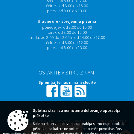
sreda:
od 8.00 do 17.00
četrtek:
od 8.00 do 15.00
petek:
od 8.00 do 13.00
Uradne ure - sprejemna pisarna
ponedeljek:
od 8.00 do 15.00
torek:
od 8.00 do 12.00
sreda:
od 8.00 do 12.00 in od 14.00 do 17.00
četrtek:
od 8.00 do 12.00
petek:
od 8.00 do 13.00
OSTANITE V STIKU Z NAMI
Spremljajte nas in nam sledite
NAROČITE SE NA E-OBVESTILA
Spletna stran za nemoteno delovanje uporablja
piškotke
Želite ostati obveščeni in podpreti naša prizadevanja za razvoj?
Spletna stran za delovanje uporablja samo nujno potrebne
piškotke, za katere ne potrebujemo vaše privolitve. Brez
namestitve teh piškotkov, vam nemotenega dostopa do spletne strani ne