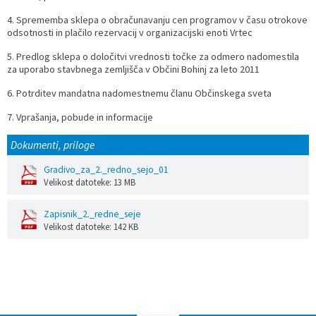
4. Sprememba sklepa o obračunavanju cen programov v času otrokove
Prostorski dokumenti
Skupna občinska uprava
Kontakt
Pogosta vprašanja
Lokacije defibrilatorjev
odsotnosti in plačilo rezervacij v organizacijski enoti Vrtec
Proračunski dokumenti
Civilna zaščita in požarna varnost
Merilniki hitrosti
5. Predlog sklepa o določitvi vrednosti točke za odmero nadomestila
za uporabo stavbnega zemljišča v Občini Bohinj za leto 2011
Občinski predpisi
Števec kolesarjev
6. Potrditev mandatna nadomestnemu članu Občinskega sveta
7. Vprašanja, pobude in informacije
Hišna in ledinska imena
Dokumenti, priloge
Gradivo_za_2._redno_sejo_01
Velikost datoteke: 13 MB
Zapisnik_2._redne_seje
Velikost datoteke: 142 KB