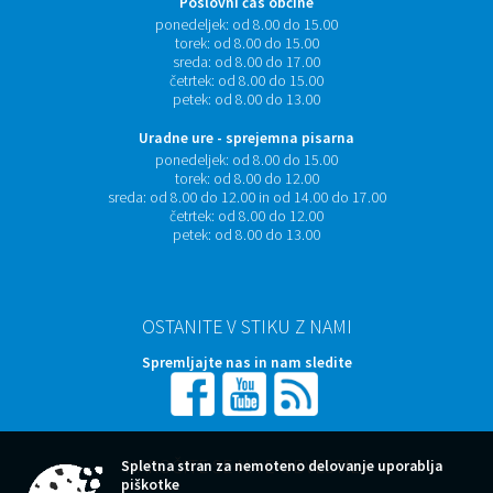
Poslovni čas občine
ponedeljek:
od 8.00 do 15.00
torek:
od 8.00 do 15.00
sreda:
od 8.00 do 17.00
četrtek:
od 8.00 do 15.00
petek:
od 8.00 do 13.00
Uradne ure - sprejemna pisarna
ponedeljek:
od 8.00 do 15.00
torek:
od 8.00 do 12.00
sreda:
od 8.00 do 12.00 in od 14.00 do 17.00
četrtek:
od 8.00 do 12.00
petek:
od 8.00 do 13.00
OSTANITE V STIKU Z NAMI
Spremljajte nas in nam sledite
NAROČITE SE NA E-OBVESTILA
Spletna stran za nemoteno delovanje uporablja
piškotke