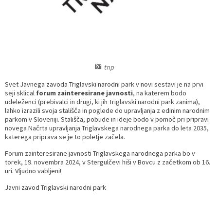
Prostorski dokumenti
Skupna občinska uprava
Kontakt
Pogosta vprašanja
Lokacije defibrilatorjev
Proračunski dokumenti
Civilna zaščita in požarna varnost
Merilniki hitrosti
Občinski predpisi
Števec kolesarjev
tnp
Svet Javnega zavoda Triglavski narodni park v novi sestavi je na prvi
Hišna in ledinska imena
seji sklical
forum zainteresirane javnosti
, na katerem bodo
udeleženci (prebivalci in drugi, ki jih Triglavski narodni park zanima),
lahko izrazili svoja stališča in poglede do upravljanja z edinim narodnim
parkom v Sloveniji. Stališča, pobude in ideje bodo v pomoč pri pripravi
novega Načrta upravljanja Triglavskega narodnega parka do leta 2035,
katerega priprava se je to poletje začela.
Forum zainteresirane javnosti Triglavskega narodnega parka bo v
torek, 19. novembra 2024, v Stergulčevi hiši v Bovcu z začetkom ob 16.
uri. Vljudno vabljeni!
Javni zavod Triglavski narodni park