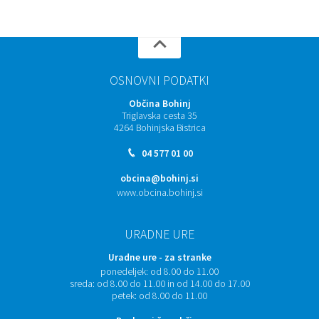
OSNOVNI PODATKI
Občina Bohinj
Triglavska cesta 35
4264 Bohinjska Bistrica
04 577 01 00
obcina@bohinj.si
www.obcina.bohinj.si
URADNE URE
Uradne ure - za stranke
ponedeljek:
od 8.00 do 11.00
sreda:
od 8.00 do 11.00 in od 14.00 do 17.00
petek:
od 8.00 do 11.00