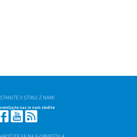
STANITE V STIKU Z NAMI
premljajte nas in nam sledite
AROČITE SE NA E-OBVESTILA