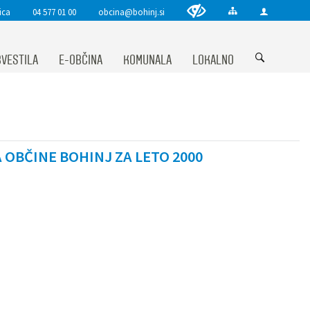
ica
04 577 01 00
obcina@bohinj.si
VESTILA
E-OBČINA
KOMUNALA
LOKALNO
OBČINE BOHINJ ZA LETO 2000