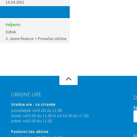
18.04.2001
Veljavno
Odlok
3. Javne finance > Proračun občine
URADNE URE
O
Uradne ure - za stranke
S
ponedeljek:
od 8.00 do 11.00
sreda:
od 8.00 do 11.00 in od 14.00 do 17.00
petek:
od 8.00 do 11.00
Poslovni čas občine
N