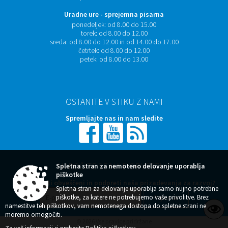
Uradne ure - sprejemna pisarna
ponedeljek:
od 8.00 do 15.00
torek:
od 8.00 do 12.00
sreda:
od 8.00 do 12.00 in od 14.00 do 17.00
četrtek:
od 8.00 do 12.00
petek:
od 8.00 do 13.00
OSTANITE V STIKU Z NAMI
Spremljajte nas in nam sledite
NAROČITE SE NA E-OBVESTILA
Spletna stran za nemoteno delovanje uporablja
piškotke
Želite ostati obveščeni in podpreti naša prizadevanja za razvoj?
Spletna stran za delovanje uporablja samo nujno potrebne
piškotke, za katere ne potrebujemo vaše privolitve. Brez
namestitve teh piškotkov, vam nemotenega dostopa do spletne strani ne
moremo omogočiti.
© 2026 Vse pravice pridržane