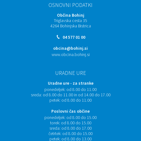
OSNOVNI PODATKI
Občina Bohinj
Triglavska cesta 35
4264 Bohinjska Bistrica
04 577 01 00
obcina@bohinj.si
www.obcina.bohinj.si
URADNE URE
Uradne ure - za stranke
ponedeljek:
od 8.00 do 11.00
sreda:
od 8.00 do 11.00 in od 14.00 do 17.00
petek:
od 8.00 do 11.00
Poslovni čas občine
ponedeljek:
od 8.00 do 15.00
torek:
od 8.00 do 15.00
sreda:
od 8.00 do 17.00
četrtek:
od 8.00 do 15.00
petek:
od 8.00 do 13.00