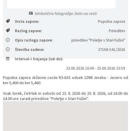
Prostorski dokumenti
Skupna občinska uprava
Kontakt
Pogosta vprašanja
Lokacije defibrilatorjev
Simbolična fotografija: Delo na cesti
Vrsta zapore:
Popolna zapora
Proračunski dokumenti
Civilna zaščita in požarna varnost
Merilniki hitrosti
Razlog zapore:
Prireditev
Občinski predpisi
Števec kolesarjev
Opis razloga zapore:
prireditev "Poletje v Stari Fužini"
Številka zadeve:
37168-541/2026
Hišna in ledinska imena
Interval-i trajanja (od-do):
23.06.2026 16:00 - 25.08.2026 23:59
Popolna zapora državne ceste R3-633 odsek 1098 Jereka - Jezero od
km 5,400 do km 5,460.
Vsak torek, četrtek in soboto od 23. 6. 2026 do 25. 8. 2026, od 16.00 do
24.00 ure zaradi prireditve "Poletje v Stari Fužini".