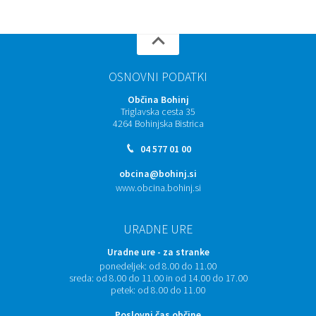
OSNOVNI PODATKI
Občina Bohinj
Triglavska cesta 35
4264 Bohinjska Bistrica
04 577 01 00
obcina@bohinj.si
www.obcina.bohinj.si
URADNE URE
Uradne ure - za stranke
ponedeljek:
od 8.00 do 11.00
sreda:
od 8.00 do 11.00 in od 14.00 do 17.00
petek:
od 8.00 do 11.00
Poslovni čas občine