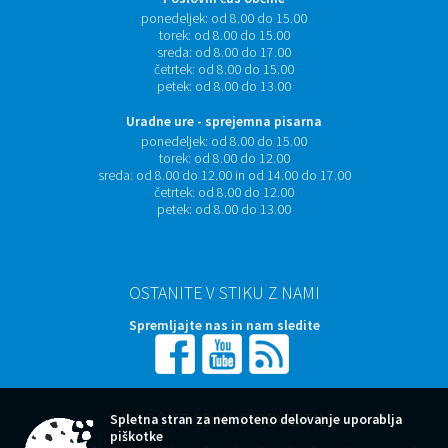
ponedeljek:
od 8.00 do 15.00
torek:
od 8.00 do 15.00
sreda:
od 8.00 do 17.00
četrtek:
od 8.00 do 15.00
petek:
od 8.00 do 13.00
Uradne ure - sprejemna pisarna
ponedeljek:
od 8.00 do 15.00
torek:
od 8.00 do 12.00
sreda:
od 8.00 do 12.00 in od 14.00 do 17.00
četrtek:
od 8.00 do 12.00
petek:
od 8.00 do 13.00
OSTANITE V STIKU Z NAMI
Spremljajte nas in nam sledite
NAROČITE SE NA E-OBVESTILA
Spletna stran za nemoteno delovanje uporablja
piškotke