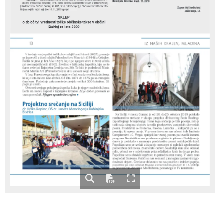
Na podlagi 17. člena Statuta Občine Bohinj (Uradni vestnik Občine Bohinj, št. 8/17 
Bohinjska Bistrica, dne 5. 11. 2019
– uradno prečiščeno besedilo) ter 6. člena Odloka o občinskih taksah v Občini Bohinj 
(Uradni vestnik Občine Bohinj, št. 3/07, 9/16, 10/16-popr.) je Občinski svet Občine Bo-
Župan Občine Bohinj
hinj na svoji 8. redni seji dne 14. 11. 2019 sprejel 
Prostorski dokumenti
Skupna občinska uprava
Kontakt
Pogosta vprašanja
Lokacije defibrilatorjev
Jože Sodja, l.r.
SKLEP
o določitvi vrednosti točke občinske takse v občini 
Bohinj za leto 2020
Proračunski dokumenti
Civilna zaščita in požarna varnost
Merilniki hitrosti
13
iz naših krajev, mladina
V Srednjo vas je prišel tudi Lukov mlajši brat Primož (1827); pozneje 
se je poročil z dosti mlajšo Primožovčovo Mino Arh (1844) iz Češnjice. 
Občinski predpisi
Števec kolesarjev
Rodila se jima je hči Ana (1887), ki je po njegovi smrti (1895) umrla 
pri osemnajstih letih (1905). Živeli so v hiši poleg župnišča, kjer se še 
danes reče pri Bajtnjeku (Srednja vas 30). To hišo je podedoval Minin 
nečak Martin Arh (Primožovčov) in si tu ustvaril svojo družino.
V času Porentovega župnikovanja je v fari morila vročinska bolezen, 
ki se je leta in leta niso znebili. Od leta 1874 do 1875 pa so razsajale 
črne koze. Poslednje zakramente je prejelo več kot 300 bolnikov, 33 
Hišna in ledinska imena
pa jih je umrlo. 
Ob smrti svojega pokojnega župnika Luka je njegov naslednik Janez 
Berlic na koncu zapisal v župnijsko kroniko: Bil je dober govornik in 
vnet spovednik. 
Njegov spomin bo trajen. ・
Projektno srečanje na Siciliji
Predstavniki naše šole, foto: arhiv osnovne šole   
dr. Urška Repinc, OŠ dr. Janeza Mencingerja Bohinjska 
Bistrica
Na Siciliji v mestu Comiso je od 20. do 25. oktobra 2019 potekalo 
mednarodno  srečanje  v  sklopu  projekta  »Enhancing  Book  Reading« 
(Spodbujanje branja knjig). Tema tega srečanja je bila poezija, zato je 
tudi naša skupina učencev izvedla predstavitev zanimivih slovenskih 
pesmi. Predstavili so Prešerna, Pavčka, Lainščka ... Zaključili pa so s 
pesmijo, ki opeva branje. V prvem dnevu so nas učenci šole Instituto 
Comprensivo »G. Verga« sprejeli kar zunaj, potem pa izvedli kulturni 
program. Navdušili so nas predvsem z glasbo in plesom. Nadaljevanje 
dneva je potekalo v znamenju predstavitve pesmi sodelujočih dežel. 
Popoldan smo se srečali z županjo mesta ter si ogledali zgodovinsko 
pomemben del mesta, znamenite cerkve. Naslednji dan smo obiskali 
mlin, učenci so v sodelovanju pripravljali pico, kruh in druga peciva. 
Popoldne smo obiskali knjižnico in prirodoslovni muzej. V sredo smo 
si ogledali Sirakuzo. Vodiči so nas seznanili z mnogimi zanimivimi zgo­
dovinski dejstvi. Četrtkove delavnice so nas poučile o izdelavi papirja, 
popoldne pa smo obiskali Raguso z znamenitim gradom iz 14. stoletja 
Prisrčen sprejem pred šolo, foto: arhiv osnovne šole
in prizoriščem detektiva Montalbana, poznanega iz TV nanizanke.