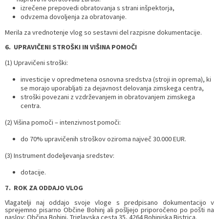
izrečene prepovedi obratovanja s strani inšpektorja,
odvzema dovoljenja za obratovanje.
Merila za vrednotenje vlog so sestavni del razpisne dokumentacije.
6.
UPRAVIČENI STROŠKI IN VIŠINA POMOČI
(1) Upravičeni stroški:
investicije v opredmetena osnovna sredstva (stroji in oprema), ki
se morajo uporabljati za dejavnost delovanja zimskega centra,
stroški povezani z vzdrževanjem in obratovanjem zimskega
centra.
(2) Višina pomoči – intenzivnost pomoči:
do 70% upravičenih stroškov oziroma največ 30.000 EUR.
(3) Instrument dodeljevanja sredstev:
dotacije.
7.
ROK ZA ODDAJO VLOG
Vlagatelji naj oddajo svoje vloge s predpisano dokumentacijo v
sprejemno pisarno Občine Bohinj ali pošljejo priporočeno po pošti na
naslov: Občina Bohinj, Triglavska cesta 35, 4264 Bohinjska Bistrica.