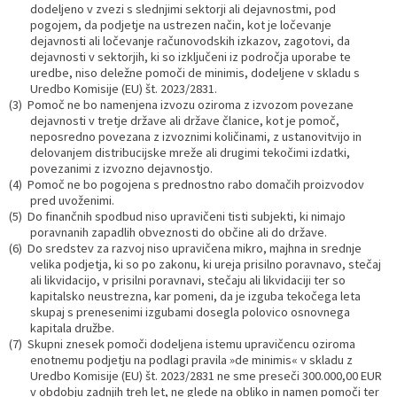
dodeljeno v zvezi s slednjimi sektorji ali dejavnostmi, pod
pogojem, da podjetje na ustrezen način, kot je ločevanje
dejavnosti ali ločevanje računovodskih izkazov, zagotovi, da
dejavnosti v sektorjih, ki so izključeni iz področja uporabe te
uredbe, niso deležne pomoči de minimis, dodeljene v skladu s
Uredbo Komisije (EU) št. 2023/2831.
(3) Pomoč ne bo namenjena izvozu oziroma z izvozom povezane
dejavnosti v tretje države ali države članice, kot je pomoč,
neposredno povezana z izvoznimi količinami, z ustanovitvijo in
delovanjem distribucijske mreže ali drugimi tekočimi izdatki,
povezanimi z izvozno dejavnostjo.
(4) Pomoč ne bo pogojena s prednostno rabo domačih proizvodov
pred uvoženimi.
(5) Do finančnih spodbud niso upravičeni tisti subjekti, ki nimajo
poravnanih zapadlih obveznosti do občine ali do države.
(6) Do sredstev za razvoj niso upravičena mikro, majhna in srednje
velika podjetja, ki so po zakonu, ki ureja prisilno poravnavo, stečaj
ali likvidacijo, v prisilni poravnavi, stečaju ali likvidaciji ter so
kapitalsko neustrezna, kar pomeni, da je izguba tekočega leta
skupaj s prenesenimi izgubami dosegla polovico osnovnega
kapitala družbe.
(7) Skupni znesek pomoči dodeljena istemu upravičencu oziroma
enotnemu podjetju na podlagi pravila »de minimis« v skladu z
Uredbo Komisije (EU) št. 2023/2831 ne sme preseči 300.000,00 EUR
v obdobju zadnjih treh let, ne glede na obliko in namen pomoči ter