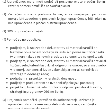
(1) Upravičenec mora imeti sedež ali poslovno enoto v občini Bohinj,
razen v primeru smučišča na Soriški planini.
(2) Vsi računi oziroma poslovne listine, ki se uveljavljajo pri prijavi
morajo biti zavedeni v poslovnih knjigah upravičenca, biti izdani na
ime upravičenca in plačani s strani upravičenca.
(3) DDV ni upravičen strošek.
(4) Pomoč se ne dodeljuje:
podjetjem, ki so izvedbo del, storitev ali material naročili pri
lastniško povezanem podjetju ali lastniško povezani fizični osebi
(v primeru nakupa osnovnih sredstev se omejitev ne upošteva);
podjetjem, ki so izvedbo del, storitev ali material naročili pravni ali
fizični osebi, katerih lastniki ali odgovorne osebe, so si med seboj
v razmerju zakonec ali izven zakonski partner ali sorodnik do
vštetega 2. dednega reda;
podjetjem in projektom v igralniški dejavnosti;
podjetjem proti katerim so uvedeni inšpekcijski postopki;
projektom, ki niso skladni z določili veljavnih prostorskih aktov,
strategij in programov Občine Bohinj.
(5) Prejemnik pomoči ni upravičen do sofinanciranja, oziroma je
upravičeno do sorazmernega dela sofinanciranja, če žičniška
naprava ni obratovala zaradi: