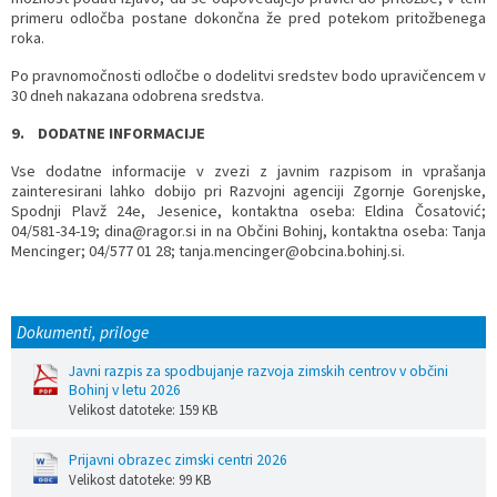
primeru odločba postane dokončna že pred potekom pritožbenega
roka.
Po pravnomočnosti odločbe o dodelitvi sredstev bodo upravičencem v
30 dneh nakazana odobrena sredstva.
9.
DODATNE INFORMACIJE
Vse dodatne informacije v zvezi z javnim razpisom in vprašanja
zainteresirani lahko dobijo pri Razvojni agenciji Zgornje Gorenjske,
Spodnji Plavž 24e, Jesenice, kontaktna oseba: Eldina Čosatović;
04/581-34-19; dina@ragor.si in na Občini Bohinj, kontaktna oseba: Tanja
Mencinger; 04/577 01 28; tanja.mencinger@obcina.bohinj.si.
Dokumenti, priloge
Javni razpis za spodbujanje razvoja zimskih centrov v občini
Bohinj v letu 2026
Velikost datoteke: 159 KB
Prijavni obrazec zimski centri 2026
Velikost datoteke: 99 KB