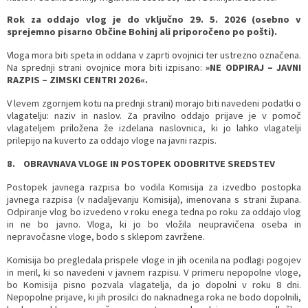
Rok za oddajo vlog je do vključno 29. 5. 2026 (osebno v
sprejemno pisarno Občine Bohinj ali priporočeno po pošti).
Vloga mora biti speta in oddana v zaprti ovojnici ter ustrezno označena.
Na sprednji strani ovojnice mora biti izpisano:
»NE ODPIRAJ – JAVNI
RAZPIS – ZIMSKI CENTRI 2026«.
V levem zgornjem kotu na prednji strani) morajo biti navedeni podatki o
vlagatelju: naziv in naslov. Za pravilno oddajo prijave je v pomoč
vlagateljem priložena že izdelana naslovnica, ki jo lahko vlagatelji
prilepijo na kuverto za oddajo vloge na javni razpis.
8.
OBRAVNAVA VLOGE IN POSTOPEK ODOBRITVE SREDSTEV
Postopek javnega razpisa bo vodila Komisija za izvedbo postopka
javnega razpisa (v nadaljevanju Komisija), imenovana s strani župana.
Odpiranje vlog bo izvedeno v roku enega tedna po roku za oddajo vlog
in ne bo javno. Vloga, ki jo bo vložila neupravičena oseba in
nepravočasne vloge, bodo s sklepom zavržene.
Komisija bo pregledala prispele vloge in jih ocenila na podlagi pogojev
in meril, ki so navedeni v javnem razpisu. V primeru nepopolne vloge,
bo Komisija pisno pozvala vlagatelja, da jo dopolni v roku 8 dni.
Nepopolne prijave, ki jih prosilci do naknadnega roka ne bodo dopolnili,