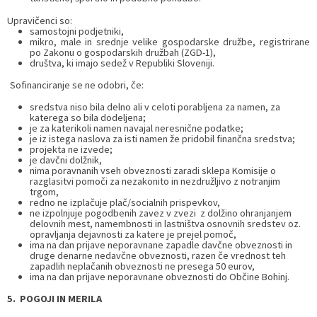
Upravičenci so:
samostojni podjetniki,
mikro, male in srednje velike gospodarske družbe, registrirane
po Zakonu o gospodarskih družbah (ZGD-1),
društva, ki imajo sedež v Republiki Sloveniji.
Sofinanciranje se ne odobri, če:
sredstva niso bila delno ali v celoti porabljena za namen, za
katerega so bila dodeljena;
je za katerikoli namen navajal neresnične podatke;
je iz istega naslova za isti namen že pridobil finančna sredstva;
projekta ne izvede;
je davčni dolžnik,
nima poravnanih vseh obveznosti zaradi sklepa Komisije o
razglasitvi pomoči za nezakonito in nezdružljivo z notranjim
trgom,
redno ne izplačuje plač/socialnih prispevkov,
ne izpolnjuje pogodbenih zavez v zvezi z dolžino ohranjanjem
delovnih mest, namembnosti in lastništva osnovnih sredstev oz.
opravljanja dejavnosti za katere je prejel pomoč,
ima na dan prijave neporavnane zapadle davčne obveznosti in
druge denarne nedavčne obveznosti, razen če vrednost teh
zapadlih neplačanih obveznosti ne presega 50 eurov,
ima na dan prijave neporavnane obveznosti do Občine Bohinj.
5.
POGOJI IN MERILA