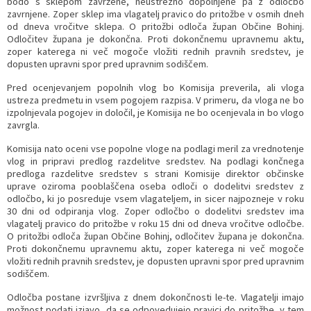
bodo s sklepom zavržene, neustrezno dopolnjene pa z odločbo
zavrnjene. Zoper sklep ima vlagatelj pravico do pritožbe v osmih dneh
od dneva vročitve sklepa. O pritožbi odloča župan Občine Bohinj.
Odločitev župana je dokončna. Proti dokončnemu upravnemu aktu,
zoper katerega ni več mogoče vložiti rednih pravnih sredstev, je
dopusten upravni spor pred upravnim sodiščem.
Pred ocenjevanjem popolnih vlog bo Komisija preverila, ali vloga
ustreza predmetu in vsem pogojem razpisa. V primeru, da vloga ne bo
izpolnjevala pogojev in določil, je Komisija ne bo ocenjevala in bo vlogo
zavrgla.
Komisija nato oceni vse popolne vloge na podlagi meril za vrednotenje
vlog in pripravi predlog razdelitve sredstev. Na podlagi končnega
predloga razdelitve sredstev s strani Komisije direktor občinske
uprave oziroma pooblaščena oseba odloči o dodelitvi sredstev z
odločbo, ki jo posreduje vsem vlagateljem, in sicer najpozneje v roku
30 dni od odpiranja vlog. Zoper odločbo o dodelitvi sredstev ima
vlagatelj pravico do pritožbe v roku 15 dni od dneva vročitve odločbe.
O pritožbi odloča župan Občine Bohinj, odločitev župana je dokončna.
Proti dokončnemu upravnemu aktu, zoper katerega ni več mogoče
vložiti rednih pravnih sredstev, je dopusten upravni spor pred upravnim
sodiščem.
Odločba postane izvršljiva z dnem dokončnosti le-te. Vlagatelji imajo
možnost podati izjavo, da se odpovedujejo pravici do pritožbe, v tem