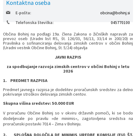
Kontaktna oseba
Prostorski dokumenti
Skupna občinska uprava
Kontakt
Pogosta vprašanja
Lokacije defibrilatorjev
E-pošta:
obcina@bohinj.si
Telefonska številka:
045770100
Proračunski dokumenti
Civilna zaščita in požarna varnost
Merilniki hitrosti
Občina Bohinj na podlagi 19a. člena Zakona o žičniških napravah za
prevoz oseb (Uradni list RS, št. 126/03, 56/13, 33/14 in 200/20) in
Občinski predpisi
Števec kolesarjev
Pravilnika o sofinanciranju delovanja zimskih centrov v občini Bohinj
(Uradni vestnik Občine Bohinj, št. 5/24) objavlja
Hišna in ledinska imena
JAVNI RAZPIS
za spodbujanje razvoja zimskih centrov v občini Bohinj v letu
2026
1.
PREDMET RAZPISA
Predmet javnega razpisa je dodelitev proračunskih sredstev za delno
pokrivanje stroškov delovanja zimskih centov.
Skupna višina sredstev: 50.000 EUR
V proračunu Občine Bohinj so v okviru državnih pomoči, ki se bodo
dodeljevale po pravilu »de minimis«, zagotovljena sredstva na
proračunski postavki 7014 – Zima v Bohinju.
2.
SPLOŠNA DOLOČILA DE MINIMIS UREDBE KOMISIJE (EU) ŠT.