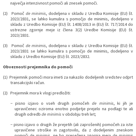
največja intenzivnost pomoči ali znesek pomoči.
(2) Pomoč
de minimis
, dodeljena v skladu z Uredba Komisije (EU) št.
2023/2831, se lahko kumulira s pomočjo de minimis, dodeljeno v
skladu z Uredbo Komisije (EU) št. 1408/2013 in (EU) št. 717/2014 do
ustrezne zgornje meje iz člena 3(2) Uredbe Komisije (EU) št.
2023/2831.
(3) Pomoč
de minimis
, dodeljena v skladu z Uredba Komisije (EU) št.
2023/2831 se lahko kumulira s pomočjo de minimis, dodeljeno v
skladu z Uredbo Komisije (EU) št. 2023/2832.
Obveznosti prejemnika do pomoči
(1) Prejemnik pomoči mora imeti za nakazilo dodeljenih sredstev odprt
transakcijski račun.
(2) Prejemnik mora k vlogi predložiti:
− pisno izjavo o vseh drugih pomočeh
de minimis
, ki jih je
upravičenec oziroma enotno podjetje prejelo na podlagi te ali
drugih odredb
de minimis
v obdobju treh let;
− pisno izjavo o drugih že prejetih (ali zaprošenih) pomočeh za iste
upravičene stroške in zagotovilo, da z dodeljenim zneskom
pomoči
de minimis
, ne bo presežena zgornja meja
de minimis