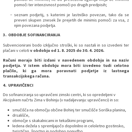
pomoči ter intenzivnost pomoči po drugih predpisih;
− seznam podjetij, s katerimi je lastniško povezan, tako da se
preveri skupen znesek že prejetih de minimis pomoči za vsa, z
njim povezana podjetja.
3. OBDOBJE SOFINANCIRANJA
Subvencionirani bodo izključno stroški, ki so nastali in so izvedeni ter
plačani v celoti
v obdobju od 1. 8. 2025 do 30. 4. 2026.
Računi morajo biti izdani v navedenem obdobju in na naziv
podjetja. V istem obdobju mora biti izvedeno tudi celotno
plačilo, ki ga mora poravnati podjetje iz lastnega
transakcijskega računa.
4. UPRAVIČENCI
Do sofinanciranja so upravičeni zimski centri, ki so opredeljeni v
Akcijskem načrtu Zima v Bohinju (v nadaljevanju: upravičenci) in so:
smučišča na območju občine Bohinj ter smučišče Soriška planina,
drsališče,
območje s skakalnicami in tekaškimi programi,
ledena dežela s spremljajočo dopolnilno in celoletno gostinsko,
turistično, športno in podobno ponudbo.