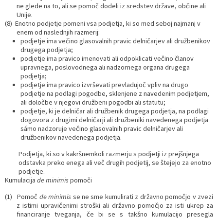
ne glede na to, ali se pomoč dodeli iz sredstev države, občine ali
Unije.
(8) Enotno podjetje pomeni vsa podjetja, ki so med seboj najmanj v
enem od naslednjih razmerij:
podjetje ima večino glasovalnih pravic delničarjev ali družbenikov
drugega podjetja;
podjetje ima pravico imenovati ali odpoklicati večino članov
upravnega, poslovodnega ali nadzornega organa drugega
podjetja;
podjetje ima pravico izvrševati prevladujoč vpliv na drugo
podjetje na podlagi pogodbe, sklenjene z navedenim podjetjem,
ali določbe v njegovi družbeni pogodbi ali statutu;
podjetje, ki je delničar ali družbenik drugega podjetja, na podlagi
dogovora z drugimi delničarji ali družbeniki navedenega podjetja
sámo nadzoruje večino glasovalnih pravic delničarjev ali
družbenikov navedenega podjetja.
Podjetja, ki so v kakršnemkoli razmerju s podjetji iz prejšnjega
odstavka preko enega ali več drugih podjetij, se štejejo za enotno
podjetje.
Kumulacija
de minimis
pomoči
(1) Pomoč
de minimis
se ne sme kumulirati z državno pomočjo v zvezi
z istimi upravičenimi stroški ali državno pomočjo za isti ukrep za
financiranje tveganja, če bi se s takšno kumulacijo presegla