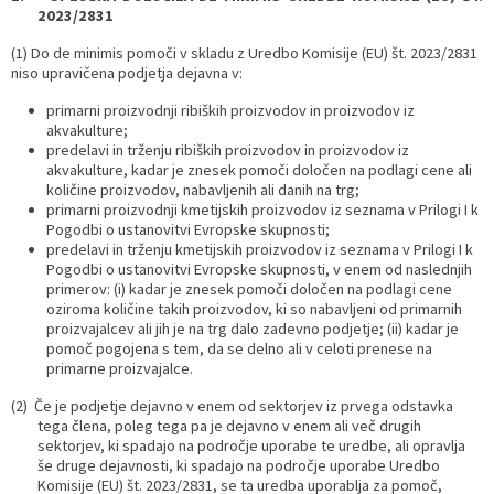
2023/2831
(1) Do de minimis pomoči v skladu z Uredbo Komisije (EU) št. 2023/2831
niso upravičena podjetja dejavna v:
primarni proizvodnji ribiških proizvodov in proizvodov iz
akvakulture;
predelavi in trženju ribiških proizvodov in proizvodov iz
akvakulture, kadar je znesek pomoči določen na podlagi cene ali
količine proizvodov, nabavljenih ali danih na trg;
primarni proizvodnji kmetijskih proizvodov iz seznama v Prilogi I k
Pogodbi o ustanovitvi Evropske skupnosti;
predelavi in trženju kmetijskih proizvodov iz seznama v Prilogi I k
Pogodbi o ustanovitvi Evropske skupnosti, v enem od naslednjih
primerov: (i) kadar je znesek pomoči določen na podlagi cene
oziroma količine takih proizvodov, ki so nabavljeni od primarnih
proizvajalcev ali jih je na trg dalo zadevno podjetje; (ii) kadar je
pomoč pogojena s tem, da se delno ali v celoti prenese na
primarne proizvajalce.
(2) Če je podjetje dejavno v enem od sektorjev iz prvega odstavka
tega člena, poleg tega pa je dejavno v enem ali več drugih
sektorjev, ki spadajo na področje uporabe te uredbe, ali opravlja
še druge dejavnosti, ki spadajo na področje uporabe Uredbo
Komisije (EU) št. 2023/2831, se ta uredba uporablja za pomoč,